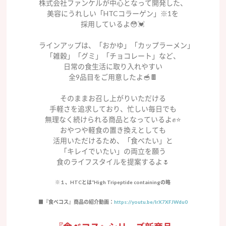
株式会社ファンケルが中心となって開発した、
美容にうれしい「HTCコラーゲン」※1を
採用しているよ😳💓
ラインアップは、「おかゆ」「カップラーメン」
「雑穀」「グミ」「チョコレート」など、
日常の食生活に取り入れやすい
全9品目をご用意したよ🥣🍫
そのままお召し上がりいただける
手軽さを追求しており、忙しい毎日でも
無理なく続けられる商品となっているよ✊⭐️
おやつや軽食の置き換えとしても
活用いただけるため、「食べたい」と
「キレイでいたい」の両立を願う
食のライフスタイルを提案するよ🌷
※１、HTCとは“High Tripeptide containingの略
■『食べコス』商品の紹介動画：
https://youtu.be/IrX7XFJWdu0