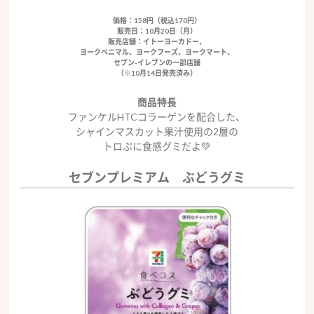
価格：158円（税込170円）
販売日：10月20日（月）
販売店舗：イトーヨーカドー、
ヨークベニマル、ヨークフーズ、ヨークマート、
セブン-イレブンの一部店舗
（※10月14日発売済み）
商品特長
ファンケルHTCコラーゲンを配合した、
シャインマスカット果汁使用の2層の
トロぷに食感グミだよ💚
セブンプレミアム ぶどうグミ