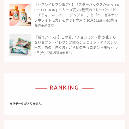
【セブンイレブン限定!!】「スターバックス® WINTER
COLLECTION」シリーズ初の2種類のフレーバー「ピ
ーチティー with ハニージンジャー」と「ヘーゼルナッ
ツホワイトモカ」をホット専用で10月21日(火)に同時
発売☕️💭🍑🤍
【新作アイス!!】この夏、“チョコミント愛”が止まら
ないセブン‐イレブンが贈るチョコミントアイスシリ
ーズ！あの「白くま」から初のチョコミント味も7月2
2日(火)に登場🐻‍❄️🍨🍫💘
RANKING
まだデータがありません。