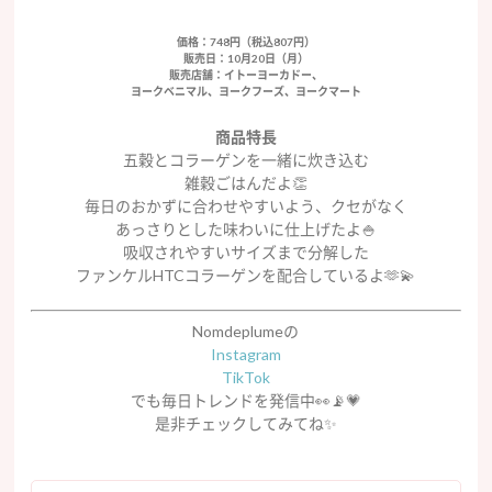
価格：748円（税込807円）
販売日：10月20日（月）
販売店舗：イトーヨーカドー、
ヨークベニマル、ヨークフーズ、ヨークマート
商品特長
五穀とコラーゲンを一緒に炊き込む
雑穀ごはんだよ👏
毎日のおかずに合わせやすいよう、クセがなく
あっさりとした味わいに仕上げたよ🍚
吸収されやすいサイズまで分解した
ファンケルHTCコラーゲンを配合しているよ🫶💫
Nomdeplumeの
Instagram
TikTok
でも毎日トレンドを発信中👀📡💗
是非チェックしてみてね✨