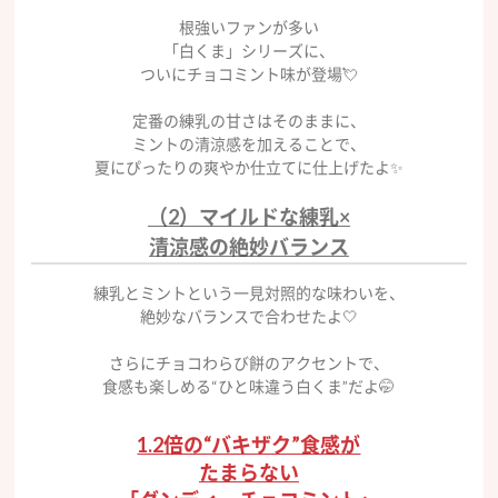
根強いファンが多い
「白くま」シリーズに、
ついにチョコミント味が登場💘
定番の練乳の甘さはそのままに、
ミントの清涼感を加えることで、
夏にぴったりの爽やか仕立てに仕上げたよ✨
（2）マイルドな練乳×
清涼感の絶妙バランス
練乳とミントという一見対照的な味わいを、
絶妙なバランスで合わせたよ🤍
さらにチョコわらび餅のアクセントで、
食感も楽しめる“ひと味違う白くま”だよ🤭
1.2倍の“バキザク”食感が
たまらない