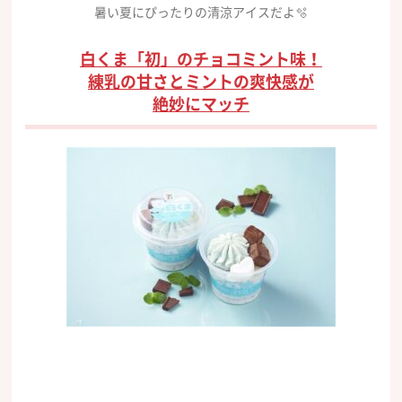
暑い夏にぴったりの清涼アイスだよ🫧
白くま「初」のチョコミント味！
練乳の甘さとミントの爽快感が
絶妙にマッチ