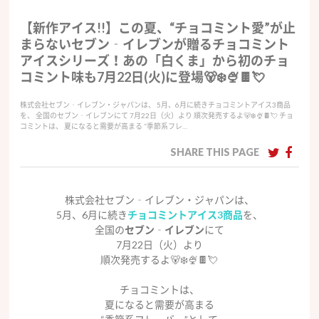
【新作アイス!!】この夏、“チョコミント愛”が止
まらないセブン‐イレブンが贈るチョコミント
アイスシリーズ！あの「白くま」から初のチョ
コミント味も7月22日(火)に登場🐻‍❄️🍨🍫💘
株式会社セブン‐イレブン・ジャパンは、 5月、6月に続きチョコミントアイス3商品
を、 全国のセブン‐イレブンにて 7月22日（火）より 順次発売するよ🐻‍❄️🍨🍫💘 チョ
コミントは、 夏になると需要が高まる “季節系フレ…
SHARE THIS PAGE
株式会社セブン‐イレブン・ジャパンは、
5月、6月に続き
チョコミントアイス3商品
を、
全国の
セブン‐イレブン
にて
7月22日（火）より
順次発売するよ🐻‍❄️🍨🍫💘
チョコミントは、
夏になると需要が高まる