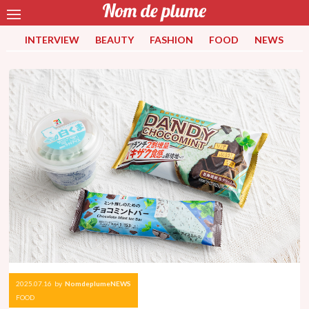
INTERVIEW
BEAUTY
FASHION
FOOD
NEWS
2025.07.16
by
NomdeplumeNEWS
FOOD