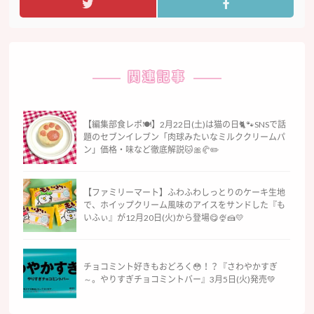
関連記事
【編集部食レポ🍽️】2月22日(土)は猫の日🐈🐾SNSで話
題のセブンイレブン「肉球みたいなミルククリームパ
ン」価格・味など徹底解説🐱🎀🥐✏️
【ファミリーマート】ふわふわしっとりのケーキ生地
で、ホイップクリーム風味のアイスをサンドした『も
いふぃ』が12月20日(火)から登場😋🍨🍰💛
チョコミント好きもおどろく😳！？『さわやかすぎ
～。やりすぎチョコミントバー』3月5日(火)発売💚