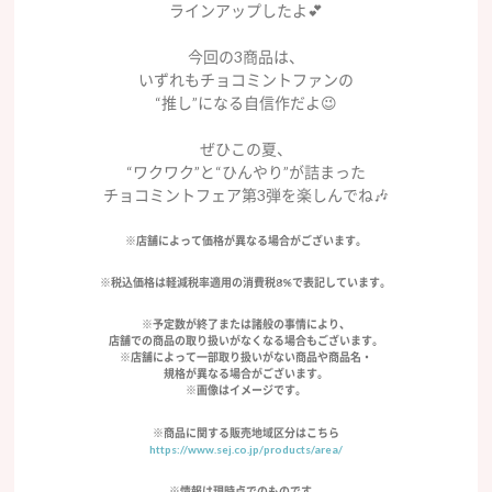
ラインアップしたよ💕
今回の3商品は、
いずれもチョコミントファンの
“推し”になる自信作だよ😉
ぜひこの夏、
“ワクワク”と“ひんやり”が詰まった
チョコミントフェア第3弾を楽しんでね🎶
※店舗によって価格が異なる場合がございます。
※税込価格は軽減税率適用の消費税8%で表記しています。
※予定数が終了または諸般の事情により、
店舗での商品の取り扱いがなくなる場合もございます。
※店舗によって一部取り扱いがない商品や商品名・
規格が異なる場合がございます。
※画像はイメージです。
※商品に関する販売地域区分はこちら
https://www.sej.co.jp/products/area/
※情報は現時点でのものです。