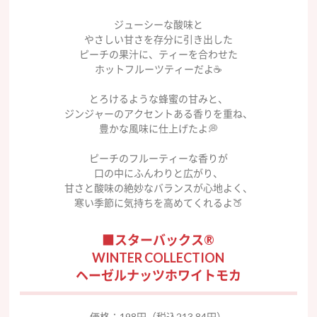
ジューシーな酸味と
やさしい甘さを存分に引き出した
ピーチの果汁に、ティーを合わせた
ホットフルーツティーだよ☕️
とろけるような蜂蜜の甘みと、
ジンジャーのアクセントある香りを重ね、
豊かな風味に仕上げたよ💭
ピーチのフルーティーな香りが
口の中にふんわりと広がり、
甘さと酸味の絶妙なバランスが心地よく、
寒い季節に気持ちを高めてくれるよ🍑
■スターバックス®
WINTER COLLECTION
ヘーゼルナッツホワイトモカ
価格：198円（税込213.84円）