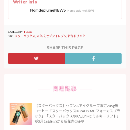
Writer info
NomdeplumeNEWS
NomdeplumeNEWS
CATEGORY:
FOOD
TAG:
スターバックス
,
スタバ
,
セブンイレブン
,
新作ドリンク
SHARE THIS PAGE
関連記事
【スターバックス】セブン&アイグループ限定245g缶
コーヒー「スターバックス® RALLY ME フォーカスブラ
ック」「スターバックス® RALLY ME ミルキーリフト」
が5月16日(火)から新発売😉☕️🤎