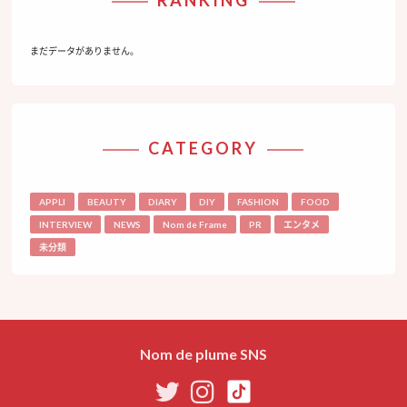
まだデータがありません。
CATEGORY
APPLI
BEAUTY
DIARY
DIY
FASHION
FOOD
INTERVIEW
NEWS
Nom de Frame
PR
エンタメ
未分類
Nom de plume SNS