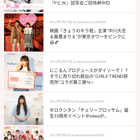
『PとJK』試写会ご招待🎁👰💞
2017年2月14日
by
NomdeplumeNEWS
映画『きょうのキラ君』主演“中川大志
＆飯豊まりえ”が東京タワーをピンクに
😆💕
2017年2月13日
by
NomdeplumeNEWS
にこるんプロデュースがダイソーで！？
すでに売り切れ続出の“GIRLS’TREND研
究所”コラボ第三弾🦄✨
2017年2月9日
by
NomdeplumeNEWS
🌸ロクシタン「チェリーブロッサム」誕
生10周年イベント🌸miwaが...
2017年2月6日
by
NomdeplumeNEWS