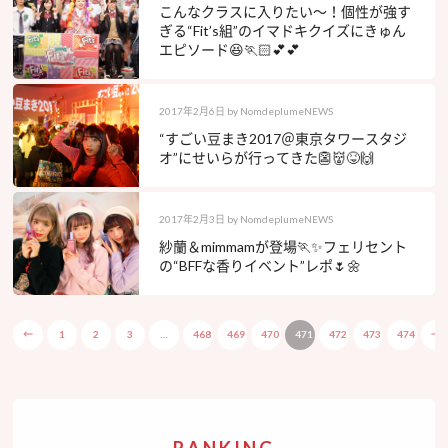
こんなクラスに入りたい〜！個性が強す
ぎる“Fit’s組”のイマドキクイズにきゅん
エピソード😆🏃🏻💕💕
2017年2月6日
by
NomdeplumeNEWS
“すごい豆まき2017＠東京タワースタジ
オ”にせいらが行ってきた👺👹😝🙌
2017年2月3日
by
NomdeplumeNEWS
紗蘭＆mimmamが登場🏃✨フェリセント
の“BFFな香りイベント”レポ🌷🌼
←
1
2
3
…
468
469
470
471
472
473
474
→
RANKING