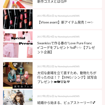
新作コスメとは🤔💭
2017年2月26日
by
NomdeplumeNEWS
【Visee avant】新アイテム発売！👀✨
2017年2月24日
by
NomdeplumeNEWS
Swankissで作る春の“Love Pure Franc
e”コーデをプレゼント🦄🌈✨✨【プレゼ
ント企画】
2017年2月22日
by
NomdeplumeNEWS
大切な劇場を立て直すため、動物たちが
行ったのは！？【SING / シング】試写会
プレゼント🐖🐘🐻🎤💙
2017年2月16日
by
NomdeplumeNEWS
結婚から始まる、ピュアストーリー!?💕