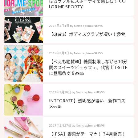
はカラフルにスポーティを楽しむ！ CO
LOR ME SPORTY
2017年3月1日
by
NomdeplumeNEWS
【utena】ボディスクラブが凄い！😳💖
2017年3月1日
by
NomdeplumeNEWS
【ぺえも絶賛🎎】糖質制限しながら10分
間のスイーツビュッフェ、代官山T-SITE
に登場😘🍨🍦🍩🍰
2017年2月28日
by
NomdeplumeNEWS
INTEGRATE】透明感が凄い！新作コス
メ👀💫
2017年2月27日
by
NomdeplumeNEWS
【IPSA】野菜がテーマ🍅！？4月発売！