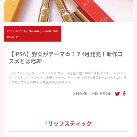
2017.02.27
by
NomdeplumeNEWS
BEAUTY
【IPSA】野菜がテーマ🍅！？4月発売！新作コ
スメとは🤔💭
｢リップスティック ルミナイジング カラーLG ｣ 全６色 / 2800円+税 トマト、シャロッ
ト、パプリカ キャロット、ラディッシュ、ビーツ の６種類の野菜をイメージした カラ
ーになってるよ🍅💖 しかも唇の水分やタンパ…
SHARE THIS PAGE
｢リップスティック