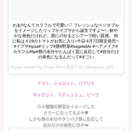
わあ‼️なんてカラフルで可愛い♡ フレッシュなベジタブル
をイメージしたリップがイプサから誕生ですよ〜✨ 鮮や
かな発色だけれど、唇にのせるとシアーで軽い質感。 特
に私はＡ19のトマトがお気に入り♪🍅😆 4月7日限定発売✨
#イプサ#ipsa#リップ#唇#野菜#bagetable #ヘアメイク#
カラフル#lip#唇の水分やたんぱく質に反応して#自分だけ
の発色になるんだって#すごい
A post shared by
Chiaki Niimi 新見千晶
(@papaiya_girl) on
Feb 6
トマト、シャロット、パプリカ
キャロット、ラディッシュ、ビーツ
の６種類の野菜をイメージした
カラーになってるよ🍅💖
しかも唇の水分やタンパク質に反応して
自分だけの発色に😌💭💋