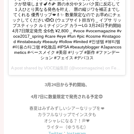
クが登場します🍆🍅🌽 唇の水分やタンパク質に反応して
１人ひとり異なる発色を叶え、 唇の縦ジワを補正までし
てくれる 優秀リップ💋💄✨ 数量限定なので お早めにチェ
ックしてください🙆💞 (ウェブサイト担当Y) _ イプサ リッ
プスティック ルミナイジング カラーLG 3月24日予約開始
4月7日限定発売 全6色 ¥2,800 _ #voce #vocemagazine #v
oce2017_spring #care #eye #fun #pic #cosme #instagoo
d #instabeauty #beauty #follow #limited #인생템 #뷰티템
#미용스타그램 #化妝品 #IPSA #beautyblogger #Japancos
metics #ベースメイク #美容 #リップ #新作 #ファンデー
ション #フェイス #デパコス
A post shared by
VOCE編集部
(@vocemagazine) on
Feb 3, 2017 at 2:01am PST
3月24日から予約開始、
4月7日に数量限定で発売される予定😍
春夏はみずみずしいシアーなリップを💋
カラフルなリップでインスタも
オシャレになる？！💭💗
ライター（ゆうちむ）
Twitter
：
Instagram