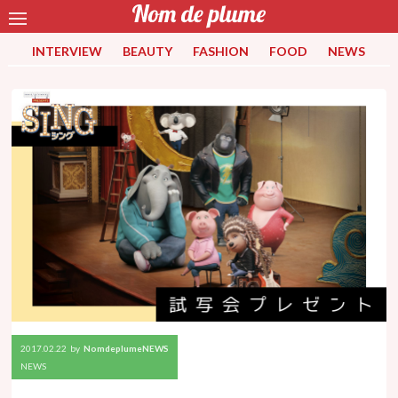
INTERVIEW
BEAUTY
FASHION
FOOD
NEWS
2017.02.22
by
NomdeplumeNEWS
NEWS