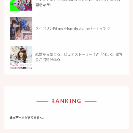
開😳🧩🎥❕
メイベリンFit me×Nom de plumeパーティ🎊♡
結婚から始まる、ピュアストーリー!?💕『PとJK』試写
会ご招待🎁👰💞
RANKING
まだデータがありません。