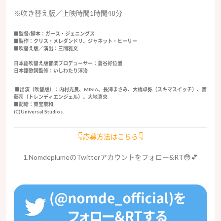
※吹き替え版／上映時間1時間48分
■監督/脚本：ガース・ジェニングス
■製作：クリス・メレダンドリ、ジャネット・ヒーリー
■吹替え版／演出：三間雅文
日本語吹替え版音楽プロデューサー：蔦谷好位置
日本語歌詞監修：いしわたり淳治
■出演（吹替版）：内村光良、MISIA、長澤まさみ、大橋卓弥（スキマスイッチ）、斎
藤司（トレンディエンジェル）、大地真央
■配給：東宝東和
(C)Universal Studios.
👇応募方法はこちら👇
1.NomdeplumeのTwitterアカウントをフォロー&RT😳💕