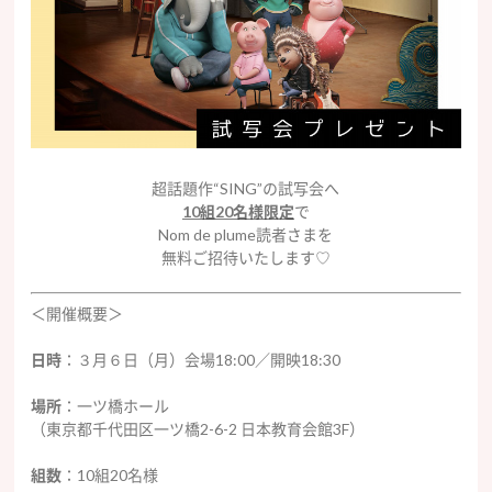
超話題作“SING”の試写会へ
10組20名様限定
で
Nom de plume読者さまを
無料ご招待いたします♡
＜開催概要＞
日時
：３月６日（月）会場18:00／開映18:30
場所
：一ツ橋ホール
（東京都千代田区一ツ橋2-6-2 日本教育会館3F）
組数
：10組20名様