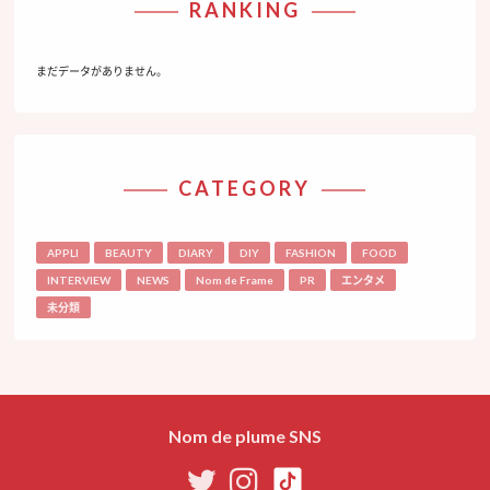
RANKING
まだデータがありません。
CATEGORY
APPLI
BEAUTY
DIARY
DIY
FASHION
FOOD
INTERVIEW
NEWS
Nom de Frame
PR
エンタメ
未分類
Nom de plume SNS