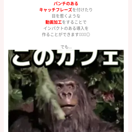
パンチのある
キャッチフレーズ
を付けたり
目を惹くような
動画加工
をすることで
インパクトのある導入を
作ることができます🙆🏻‍♀️◎
でも…