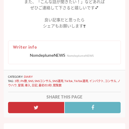
また、「こんな話が聞きたい！」などあれば
ぜひご連絡して下さると嬉しいです💕
良い記事だと思ったら
シェアもお願いします❣️
Writer info
NomdeplumeNEWS
NomdeplumeNEWS
CATEGORY:
DIARY
TAG:
3秒
,
PV数
,
SNS
,
SNSコンサル
,
SNS運用
,
TikTok
,
TikTok運用
,
インパクト
,
コンサル
,
ノ
ウハウ
,
冒頭
,
導入
,
日記
,
最初の3秒
,
閲覧数
SHARE THIS PAGE