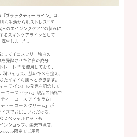
の
『ブラックティー ライン』
は、
則な生活から肌ストレス*¹を
代人のエイジングケア*²の悩みに
するスキンケアラインとして
誕生しました。
としてイニスフリー独自の
葉を発酵させた独自の成分
トレート*³”を使用しており、
に潤いを与え、肌のキメを整え、
ちたイキイキ肌へと導きます。
ィー ライン』の発売を記念して
ー ユース セラム」現品の価格で
ティー ユース アイセラム」
ティー ユース クリーム」が
サイズでお試しいただける、
なスペシャルセットも
インショップ、楽天市場店、
zon.co.jp限定でご用意。