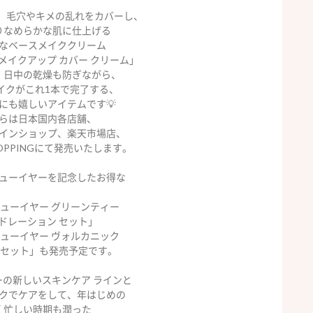
、毛穴やキメの乱れをカバーし、
りなめらかな肌に仕上げる
なベースメイククリーム
メイクアップ カバー クリーム」
。日中の乾燥も防ぎながら、
イクがこれ1本で完了する、
にも嬉しいアイテムです💡
らは日本国内各店舗、
インショップ、楽天市場店、
SHOPPINGにて発売いたします。
ューイヤーを記念したお得な
 ニューイヤー グリーンティー
ドレーション セット」
 ニューイヤー ヴォルカニック
 セット」も発売予定です。
ーの新しいスキンケア ラインと
クでケアをして、年はじめの
く忙しい時期も潤った