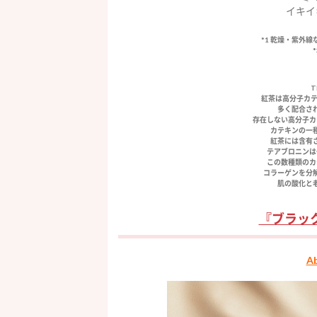
イキイ
*1 乾燥・紫外
T
紅茶は高分子カテ
多く配合さ
存在しない高分子カ
カテキンの一
紅茶には含有
テアブロニンは
この数種類のカ
コラーゲンを分
肌の酸化と
『ブラッ
​A