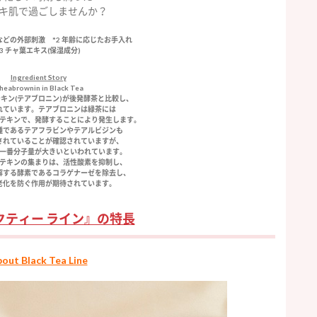
キ肌で過ごしませんか？
線などの外部刺激 *2 年齢に応じたお手入れ
*3 チャ葉エキス(保湿成分)
Ingredient Story
heabrownin in Black Tea
キン(テアブロニン)が後発酵茶と比較し、
れています。テアブロニンは緑茶には
テキンで、発酵することにより発生します。
種であるテアフラビンやテアルビジンも
されていることが確認されていますが、
一番分子量が大きいといわれています。
テキンの集まりは、活性酸素を抑制し、
解する酵素であるコラゲナーゼを除去し、
老化を防ぐ作用が期待されています。
クティー ライン』の特長
bout Black Tea Line