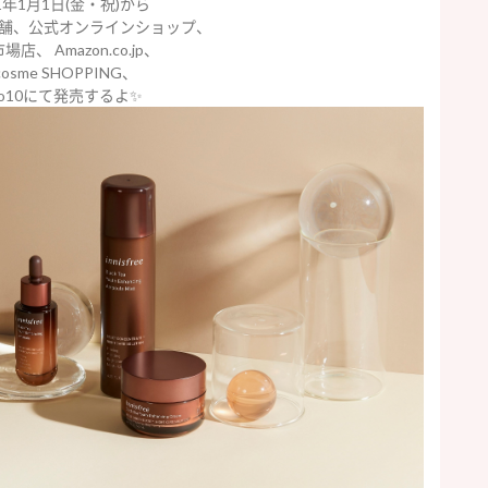
21年1月1日(金・祝)から
舗、公式オンラインショップ、
店、 Amazon.co.jp、
osme SHOPPING、
oo10にて発売するよ✨