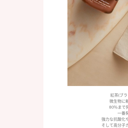
紅茶(ブ
微生物に
80％ま
一番
強力な抗酸化
そして高分子