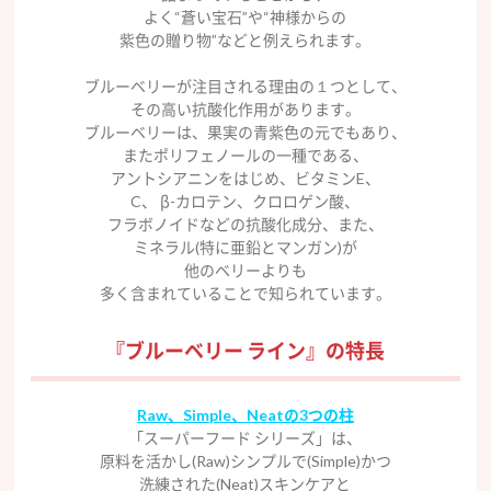
よく“蒼い宝石”や“神様からの
紫色の贈り物”などと例えられます。
ブルーベリーが注目される理由の１つとして、
その高い抗酸化作用があります。
ブルーベリーは、果実の青紫色の元でもあり、
またポリフェノールの一種である、
アントシアニンをはじめ、ビタミンE、
C、 β-カロテン、クロロゲン酸、
フラボノイドなどの抗酸化成分、また、
ミネラル(特に亜鉛とマンガン)が
他のベリーよりも
多く含まれていることで知られています。
『ブルーベリー ライン』の特長
Raw、Simple、Neatの3つの柱
「スーパーフード シリーズ」は、
原料を活かし(Raw)シンプルで(Simple)かつ
洗練された(Neat)スキンケアと