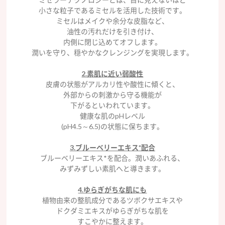
小さな粒子であるミセルを活用した技術です。
ミセルはメイクや余分な皮脂など、
油性の汚れだけを引き付け、
内側に閉じ込めてオフします。
潤いを守り、穏やかなクレンジングを実現します。
2.素肌に近い弱酸性
皮膚の状態がアルカリ性や酸性に傾くと、
外部からの刺激から守る機能が
下がるといわれています。
健康な肌のpHレベル
(pH4.5～6.5)の状態に保ちます。
3.ブルーベリーエキス*配合
ブルーベリーエキス*を配合。潤いあふれる、
みずみずしい素肌へと導きます。
4.ゆらぎがちな肌にも
植物由来の整肌成分であるツボクサエキスや
ドクダミエキスがゆらぎがちな肌を
すこやかに整えます。