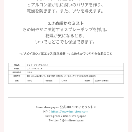
ヒアルロン酸が肌に潤いのバリアを作り、
乾燥を防ぎます。また、ツヤを与えます。
3.きめ細かなミスト
きめ細やかに噴射するスプレーポンプを採用。
乾燥が気になるとき、
いつでもどこでも保湿できます。
*1 ソメイヨシノ葉エキス(保湿成分) *2 なめらかでつややかな肌のこと
＜innisfree japan 公式URL/SNSアカウント＞
HP：
https://www.innisfree.com
Instagram：@innisfreejapan
Twitter：@innifreejapan