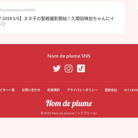
日
by
NomdeplumeNEWS
 2018 S/S】ヌヌ子の聖戦撮影開始！久間田琳加ちゃんにイ
ー♡
Nom de plume SNS
イター一覧
お問い合わせ
利用規約
プライバシーポリシー
運営会社
INTERVI
© 2026 Nom de plume(ノンデプルーム).