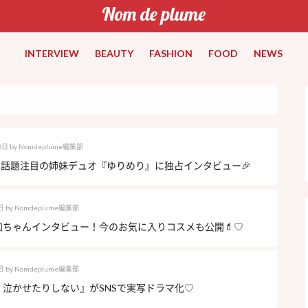
INTERVIEW
BEAUTY
FASHION
FOOD
NEWS
3日
by
Nomdeplume編集部
beで話題注目の姉妹デュオ『ゆりめり』に独占インタビュー🎉
日
by
Nomdeplume編集部
加ちゃんインタビュー！今のお気に入りコスメも公開💄♡
日
by
Nomdeplume編集部
、泣かせたりしない』がSNSで実写ドラマ化♡