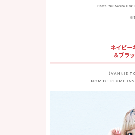
Photo: Yuki Saruta, Hair
※
ネイビー
＆ブラッ
（VANNIE 
NOM DE PLUME 