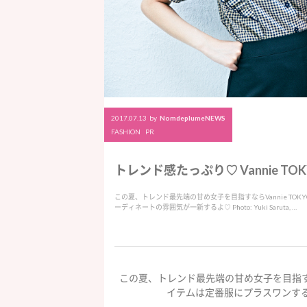
2017.07.13
by
NomdeplumeNEWS
FASHION
PR
トレンド感たっぷり♡ Vannie 
この夏、トレンド最先端の甘め女子を目指すならVannie T
ーディネートの雰囲気が一新するよ♡ Photo: Yuki Saruta, …
この夏、トレンド最先端の甘め女子を目指すな
イテムは定番服にプラスワンす