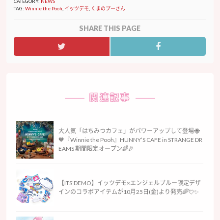
CATEGORY:
NEWS
TAG:
Winnie the Pooh
,
イッツデモ
,
くまのプーさん
SHARE THIS PAGE
関連記事
大人気「はちみつカフェ」がパワーアップして登場🐝
🧡『Winnie the Pooh』HUNNY’S CAFE in STRANGE DR
EAMS 期間限定オープン🌈🎉
【ITS’DEMO】イッツデモ×エンジェルブルー限定デザ
インのコラボアイテムが10月25日(金)より発売🌈💘✨