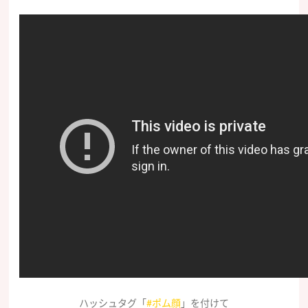
ハッシュタグ「
#ポム顔
」を付けて