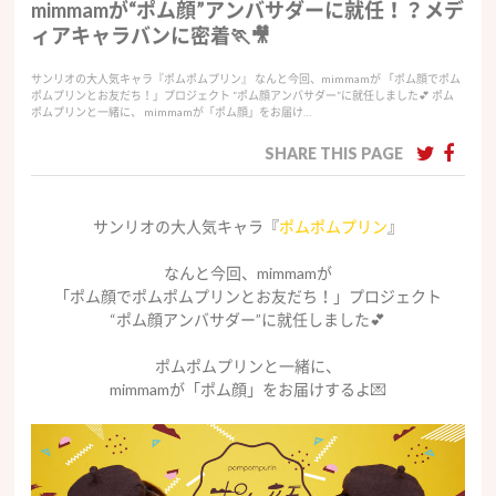
mimmamが“ポム顔”アンバサダーに就任！？メデ
ィアキャラバンに密着🏃🎥
サンリオの大人気キャラ『ポムポムプリン』 なんと今回、mimmamが 「ポム顔でポム
ポムプリンとお友だち！」プロジェクト “ポム顔アンバサダー”に就任しました💕 ポム
ポムプリンと一緒に、 mimmamが「ポム顔」をお届け…
SHARE THIS PAGE
サンリオの大人気キャラ『
ポムポムプリン
』
なんと今回、mimmamが
「ポム顔でポムポムプリンとお友だち！」プロジェクト
“ポム顔アンバサダー”に就任しました💕
ポムポムプリンと一緒に、
mimmamが「ポム顔」をお届けするよ💌