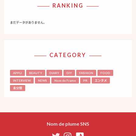
RANKING
まだデータがありません。
CATEGORY
APPLI
BEAUTY
DIARY
DIY
FASHION
FOOD
INTERVIEW
NEWS
Nom de Frame
PR
エンタメ
未分類
Nom de plume SNS