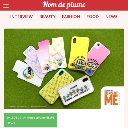
INTERVIEW
BEAUTY
FASHION
FOOD
NEWS
2019.08.06
by
NomdeplumeNEWS
NEWS