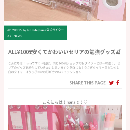
2019.03.15
by
Nomdeplume公式ライター
DIY
NEWS
ALL¥100❣️安くてかわいいセリアの勉強グッズ🍒
こんにちは！nanaです♡ 今回は、同じ100円ショップでも ダイソーとは一味違う、 セ
リアのグッズを紹介していきたいと思います🎈 勉強にも！うさぎタイマー🐰 ピンクと
白のタイマーはうさぎ🐰🌸の形が かわいくてテンション…
SHARE THIS PAGE
こんにちは！nanaです♡