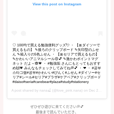
View this post on Instagram
♡ 100均で買える勉強便利グッズ💘 ・ 【🎀ダイソーで
買えるもの】 ✎後ろのクリップボード ✎矢印型のふせ
ん ✎箱入りの5色ふせん ・ 【🎀セリアで買えるもの】
✎かわいいアニマルシール😍💕 ✎激かわポイントマグ
ネット だよ～🙈💗 ・ #勉強垢 さんにもとってもおすす
め🙌💗 みんなもチェックしてみてね💭💕 ・ ❤︎ ・ #공부
스타그램#공부#かわいい#ぴんく#ふせん #ダイソー#セ
リア#シール#セリア#プラザ#ケアベア#クリップボード
#daiso#seria#carebear#plaza#study#stationery
A post shared by
nana🍒
(@love_pink.nana) on
Dec 27, 2018 at 2:03am PST
ぜひぜひ遊びに来てください💭💕
最後まで読んでいただき、