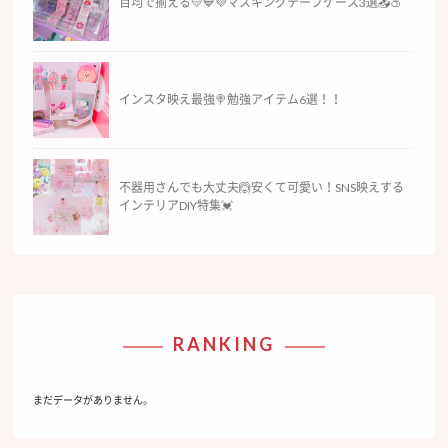
百均で揃える💛💙💜マスキングテープケース3選📥🍑
インスタ映え最強🍭勉強アイテム6選！！
不器用さんでも大丈夫🙆安くて可愛い！SNS映えする
インテリアDIY特集💓
RANKING
まだデータがありません。