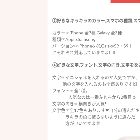
③好きなキラキラのカラー,スマホの種類,ス
カラー☞iPhone 全7種,Galaxy 全3種
種類☞Apple,Samsung
バージョン☞iPhone6~X,GalaxyS9・S9＋
にそれぞれ対応していますよ🙆🏻‍♀️
④好きな文字,フォント,文字の向き,文字をを
文字☞イニシャルを入れるのか人気ですが、
他の文字を入れるのも全然ありです🙌
フォント☞全4種。
人気なのは一番左と左から2番目︎☺︎
文字の向き☞横向きが人気!!
文字色☞全17色もあります❤︎自分の選んだキ
ラキラの色に被らないように選んだ
方がいいですよ🐰