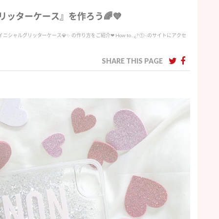
リッターケース』を作ろう
🌈
💜
イニシャルグリッターケース
💎
✨
の作り方をご紹介❤︎ How to…¿? ①☟のサイトにアクセ
SHARE THIS PAGE