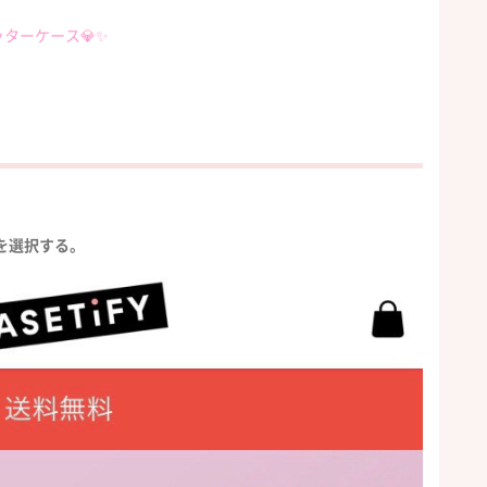
ッターケース
💎
✨
を選択する。