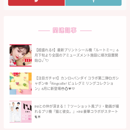
関連記事
【超盛れる‼︎】最新プリントシール機『ルートミー』6
月下旬より全国のアミューズメント施設に順次設置開
始😉√💘
【注目ガチャ‼︎】カンロ×バンダイ コラボ第二弾💞ガシ
ャポン®「Ringcolle! ピュレグミ リングコレクショ
ン」6月に新登場😳💍💗💛
INIとの仲が深まる！？ツーショット風プリ・動画が撮
れるプリ機『猫と彼女。』×INI 豪華コラボがスタート
🐈🌟