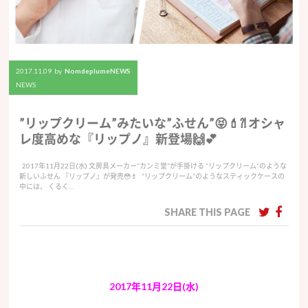
2017.11.09
by
NomdeplumeNEWS
NEWS
”リップクリーム”みたいな”ふせん”😝💄⁈ オシャ
レ度高めな『リップノ』新登場🙌💕
2017年11月22日(水) 文房具メーカー”カンミ堂”が手掛ける ”リップクリーム”のような
新しいふせん 『リップノ』が発売😳💄 “リップクリーム”のようなスティックケースの
中には、 くるく…
SHARE THIS PAGE
2017年11月22日(水)