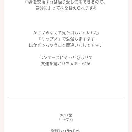
中身を交換すれば繰り返し使用できるので、
気分によって柄を替えられます✌️
かさばらなくて見た目もかわいい◎
『リップノ』で勉強もますます
はかどっちゃうこと間違いなしです✏️♪
ペンケースにそっと忍ばせて
友達を驚かせちゃおう😝💓
カンミ堂
『リップノ』
発売日：11月22日(水)