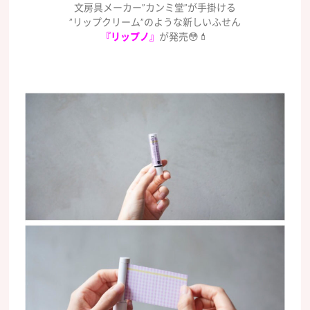
文房具メーカー”カンミ堂”が手掛ける
”リップクリーム”のような新しいふせん
『リップノ』
が発売😳💄