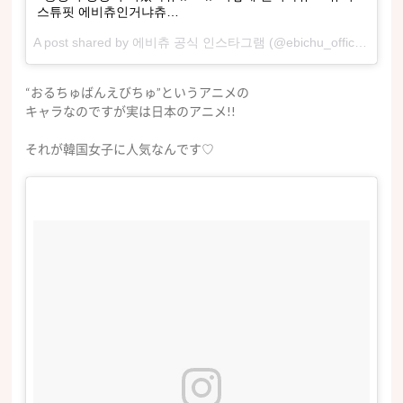
스튜핏 에비츄인거냐츄…
A post shared by 에비츄 공식 인스타그램 (@ebichu_official) on
O
“おるちゅばんえびちゅ”というアニメの
キャラなのですが実は日本のアニメ!!
それが韓国女子に人気なんです♡