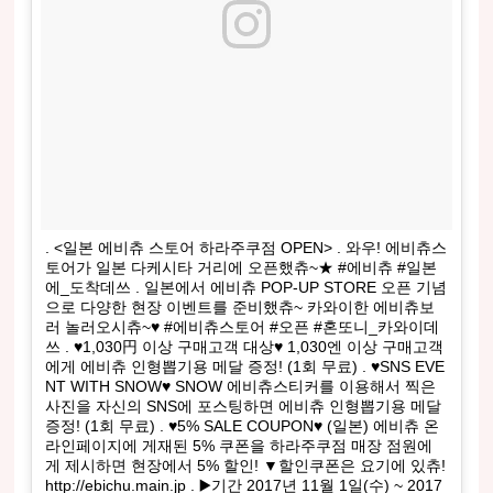
. <일본 에비츄 스토어 하라주쿠점 OPEN> . 와우! 에비츄스
토어가 일본 다케시타 거리에 오픈했츄~★ #에비츄 #일본
에_도착데쓰 . 일본에서 에비츄 POP-UP STORE 오픈 기념
으로 다양한 현장 이벤트를 준비했츄~ 카와이한 에비츄보
러 놀러오시츄~♥️ #에비츄스토어 #오픈 #혼또니_카와이데
쓰 . ♥️1,030円 이상 구매고객 대상♥️ 1,030엔 이상 구매고객
에게 에비츄 인형뽑기용 메달 증정! (1회 무료) . ♥️SNS EVE
NT WITH SNOW♥️ SNOW 에비츄스티커를 이용해서 찍은
사진을 자신의 SNS에 포스팅하면 에비츄 인형뽑기용 메달
증정! (1회 무료) . ♥️5% SALE COUPON♥️ (일본) 에비츄 온
라인페이지에 게재된 5% 쿠폰을 하라주쿠점 매장 점원에
게 제시하면 현장에서 5% 할인! ▼할인쿠폰은 요기에 있츄!
http://ebichu.main.jp . ▶️기간 2017년 11월 1일(수) ~ 2017