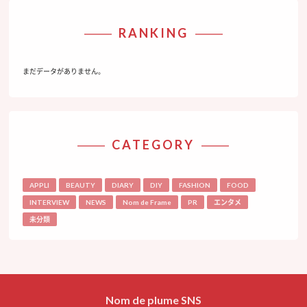
RANKING
まだデータがありません。
CATEGORY
APPLI
BEAUTY
DIARY
DIY
FASHION
FOOD
INTERVIEW
NEWS
Nom de Frame
PR
エンタメ
未分類
Nom de plume SNS