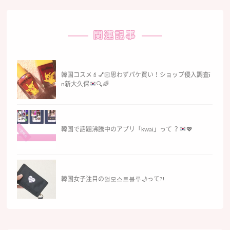
関連記事
韓国コスメ
💄
💅🏻
思わずパケ買い！ショップ侵入調査i
n新大久保
🔍
🌈
韓国で話題沸騰中のアプリ「kwai」って ？
💖
韓国女子注目の얼모스트블루🌙って?!