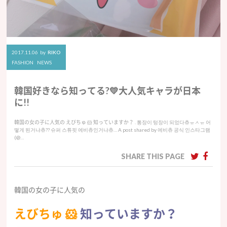
2017.11.06
by
RIKO
FASHION
NEWS
韓国好きなら知ってる?💛大人気キャラが日本
に!!
韓国の女の子に人気の えびちゅ 🐹 知っていますか？ . 통장이 텅장이 되었다츄ㅠㅅㅠ 어
떻게 된거냐츄?? 슈퍼 스튜핏 에비츄인거냐츄… A post shared by 에비츄 공식 인스타그램
(@…
SHARE THIS PAGE
韓国の女の子に人気の
えびちゅ 🐹
知っていますか？