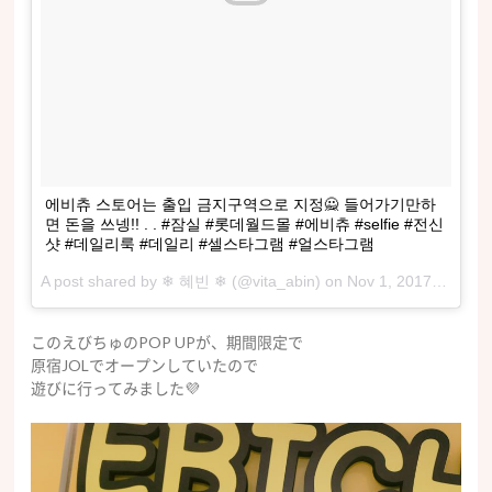
에비츄 스토어는 출입 금지구역으로 지정🙅 들어가기만하
면 돈을 쓰넹!! . . #잠실 #롯데월드몰 #에비츄 #selfie #전신
샷 #데일리룩 #데일리 #셀스타그램 #얼스타그램
A post shared by ❄ 혜빈 ❄ (@vita_abin) on
Nov 1, 2017 at 3:44am PDT
このえびちゅのPOP UPが、期間限定で
原宿JOLでオープンしていたので
遊びに行ってみました💜