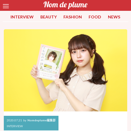
INTERVIEW
BEAUTY
FASHION
FOOD
NEWS
2020.07.21
by
Nomdeplume編集部
INTERVIEW