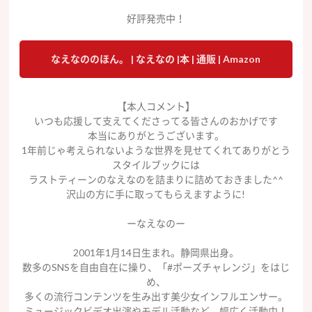
好評発売中！
なえなののほん。 | なえなの |本 | 通販 | Amazon
【本人コメント】
いつも応援して支えてくださってる皆さんのおかげです
本当にありがとうございます。
1年前じゃ考えられないような世界を見せてくれてありがとう
スタイルブックには
ラストティーンのなえなのを詰まりに詰めておきました^^
沢山の方に手に取ってもらえますように!
ーなえなのー
2001年1月14日生まれ。静岡県出身。
数多のSNSを自由自在に操り、「#ポーズチャレンジ」をはじ
め、
多くの流行コンテンツを生み出す美少女インフルエンサー。
ミュージックビデオ出演やモデル活動など、幅広く活動中！