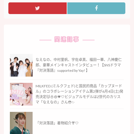
関連記事
なえなの、中村里帆、宇佐卓真、福田一華、八神慶仁
郎、豪華メインキャストインタビュー！【SNSドラマ
『対決落語』supported by Yay! 】
MILKFED.(ミルクフェド)と国民的商品「カップヌード
ル」のコラボレーションアイテム第2弾が6月4日(土)発
売決定😽🍜🍥💗🤍ビジュアルモデルはZ世代のカリス
マ「なえなの」さん😳✨
「対決落語」着物紹介👘🤍