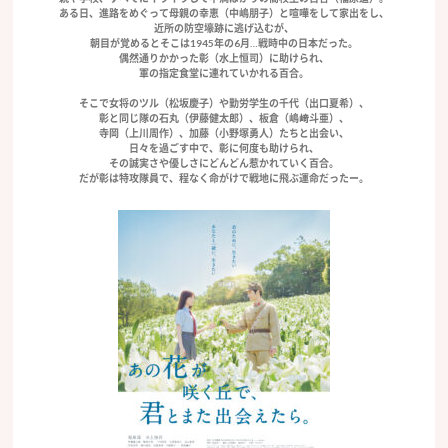
ある日、進路をめぐって母親の幸恵（中嶋朋子）と喧嘩をして家出をし、
近所の防空壕跡に逃げ込むが、
朝目が覚めるとそこは1945年の6月…戦時中の日本だった。
偶然通りかかった彰（水上恒司）に助けられ、
軍の指定食堂に連れていかれる百合。
そこで女将のツル（松坂慶子）や勤労学生の千代（出口夏希）、
彰と同じ隊の石丸（伊藤健太郎）、板倉（嶋﨑斗亜）、
寺岡（上川周作）、加藤（小野塚勇人）たちと出会い、
日々を過ごす中で、彰に何度も助けられ、
その誠実さや優しさにどんどん惹かれていく百合。
だが彰は特攻隊員で、程なく命がけで戦地に飛ぶ運命だったー。