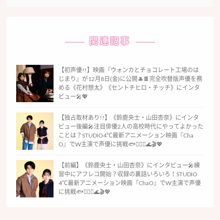
関連記事
【初声優!!】映画『ウォンカとチョコレート工場のは
じまり』が12月8日(金)に公開🎩🍫完全吹替版声優を務
める《花村想太》《セントチヒロ・チッチ》にインタ
ビュー🎤💖
【独占取材あり!!】《鈴鹿央士・山田杏奈》にインタ
ビュー後編🎤注目俳優2人の高校時代にやってよかった
ことは？STUDIO4℃最新アニメーション映画『Cha
O』でW主演で声優に挑戦🐟🧜🏻‍♀️🌊🎬💖
【前編】《鈴鹿央士・山田杏奈》にインタビュー🎤練
習中にアフレコ開始？収録の裏話いろいろ！STUDIO
4℃最新アニメーション映画『ChaO』でW主演で声優
に挑戦🐟🧜🏻‍♀️🌊🎬💖