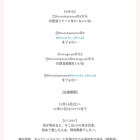
《Xから》
①NomdeplumeのXから
の該当ツイートをRT＆いいね
②NomdeplumeのX
(
@Nomde_official
)
をフォロー
《Instagramから》
①NomdeplumeのInstagramから
の該当投稿をいいね
②Nomdeplume(
@Nomde_official
)
をフォロー
【応募期間】
12月16日(土)〜
12月23日(土)23:59まで
【STORY】
目が覚めると、そこは1945年の日本。
初めて愛した人は、特攻隊員でしたー。
親や学校、すべてにイライラして不満ばかりの高校生の百合（福原遥）。