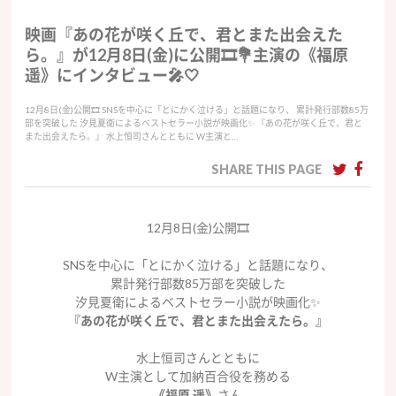
映画『あの花が咲く丘で、君とまた出会えた
ら。』が12月8日(金)に公開🎞💐主演の《福原
遥》にインタビュー🎤🤍
12月8日(金)公開🎞 SNSを中心に「とにかく泣ける」と話題になり、 累計発行部数85万
部を突破した 汐見夏衛によるベストセラー小説が映画化✨ 『あの花が咲く丘で、君と
また出会えたら。』 水上恒司さんとともに W主演と…
SHARE THIS PAGE
12月8日(金)公開🎞
SNSを中心に「とにかく泣ける」と話題になり、
累計発行部数85万部を突破した
汐見夏衛によるベストセラー小説が映画化✨
『
あの花が咲く丘で、君とまた出会えたら。
』
水上恒司さんとともに
W
主演として加納百合役を務める
《福原 遥》
さん