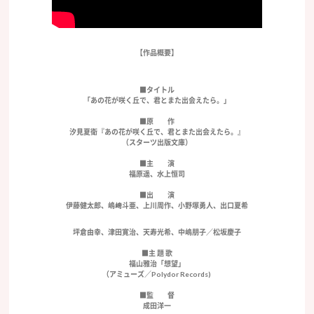
【作品概要】
■タイトル
「あの花が咲く丘で、君とまた出会えたら。」
■原 作
汐見夏衛『あの花が咲く丘で、君とまた出会えたら。』
（スターツ出版文庫）
■主 演
福原遥、水上恒司
■出 演
伊藤健太郎、嶋﨑斗亜、上川周作、小野塚勇人、出口夏希
坪倉由幸、津田寛治、天寿光希、中嶋朋子／松坂慶子
■主 題 歌
福山雅治「想望」
（アミューズ／Polydor Records)
■監 督
成田洋一