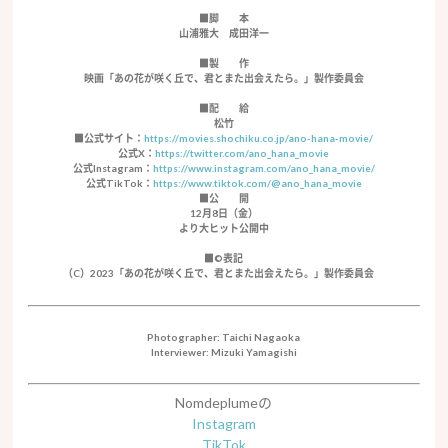
■脚 本
山浦雅大 成田洋一
■製 作
映画「あの花が咲く丘で、君とまた出会えたら。」製作委員会
■配 給
松竹
■公式サイト：
https://movies.shochiku.co.jp/ano-hana-movie/
公式X：
https://twitter.com/ano_hana_movie
公式Instagram：
https://www.instagram.com/ano_hana_movie/
公式TikTok：
https://www.tiktok.com/@ano_hana_movie
■公 開
12月8日（金）
より大ヒット公開中
■©表記
（C）2023「あの花が咲く丘で、君とまた出会えたら。」製作委員会
Photographer: Taichi Nagaoka
Interviewer: Mizuki Yamagishi
Nomdeplumeの
Instagram
TikTok