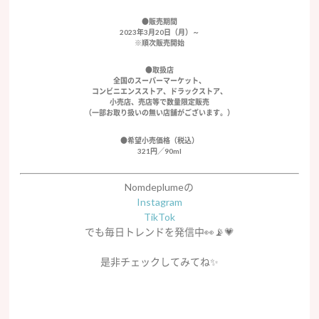
●販売期間
2023年3月20日（月）～
※順次販売開始
●取扱店
全国のスーパーマーケット、
コンビニエンスストア、ドラックストア、
小売店、売店等で数量限定販売
（一部お取り扱いの無い店舗がございます。）
●希望小売価格（税込）
321円／90ml
Nomdeplumeの
Instagram
TikTok
でも毎日トレンドを発信中👀📡💗
是非チェックしてみてね✨