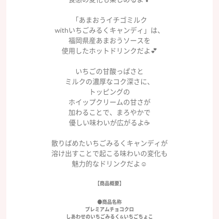
「あまおうイチゴミルク
withいちごみるくキャンディ」は、
福岡県産あまおうソースを
使用したホットドリンクだよ💕
いちごの甘酸っぱさと
ミルクの濃厚なコク深さに、
トッピングの
ホイップクリームの甘さが
加わることで、まろやかで
優しい味わいが広がるよ☕️
散りばめたいちごみるくキャンディが
溶け出すことで起こる味わいの変化も
魅力的なドリンクだよ☺️
【商品概要】
●商品名称
プレミアムチョコクロ
しあわせのいちごみるく&いちごちょこ