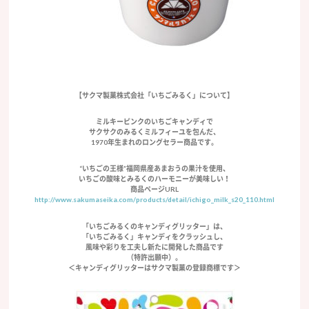
【サクマ製菓株式会社「いちごみるく」について】
ミルキーピンクのいちごキャンディで
サクサクのみるくミルフィーユを包んだ、
1970年生まれのロングセラー商品です。
“いちごの王様”福岡県産あまおうの果汁を使用、
いちごの酸味とみるくのハーモニーが美味しい！
商品ページURL
http://www.sakumaseika.com/products/detail/ichigo_milk_s20_110.html
「いちごみるくのキャンディグリッター」は、
「いちごみるく」キャンディをクラッシュし、
風味や彩りを工夫し新たに開発した商品です
（特許出願中）。
＜キャンディグリッターはサクマ製菓の登録商標です＞