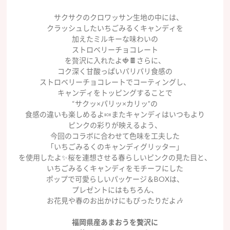
サクサクのクロワッサン生地の中には、
クラッシュしたいちごみるくキャンディを
加えたミルキーな味わいの
ストロベリーチョコレート
を贅沢に入れたよ🍓🍫さらに、
コク深く甘酸っぱいパリパリ食感の
ストロベリーチョコレートでコーティングし、
キャンディをトッピングすることで
“サクッ×パリッ×カリッ”の
食感の違いも楽しめるよ🍬またキャンディはいつもより
ピンクの彩りが映えるよう、
今回のコラボに合わせて色味を工夫した
「いちごみるくのキャンディグリッター」
を使用したよ✨桜を連想させる春らしいピンクの見た目と、
いちごみるくキャンディをモチーフにした
ポップで可愛らしいパッケージ＆BOXは、
プレゼントにはもちろん、
お花見や春のお出かけにもぴったりだよ🎶
福岡県産あまおうを贅沢に