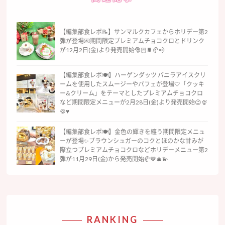
【編集部食レポ📝】サンマルクカフェからホリデー第2
弾が登場💌期間限定プレミアムチョコクロとドリンク
が12月2日(金)より発売開始🎅🏻🍫🥐💨
【編集部食レポ🍽】ハーゲンダッツ バニラアイスクリ
ームを使用したスムージーやパフェが登場🤍「クッキ
ー&クリーム」をテーマとしたプレミアムチョコクロ
など期間限定メニューが2月28日(金)より発売開始😉🍨
🍪♥️
【編集部食レポ🍽】金色の輝きを纏う期間限定メニュ
ーが登場✨ブラウンシュガーのコクとほのかな甘みが
際立つプレミアムチョコクロなどホリデーメニュー第2
弾が11月29日(金)から発売開始🥐🤎🎄💫
RANKING