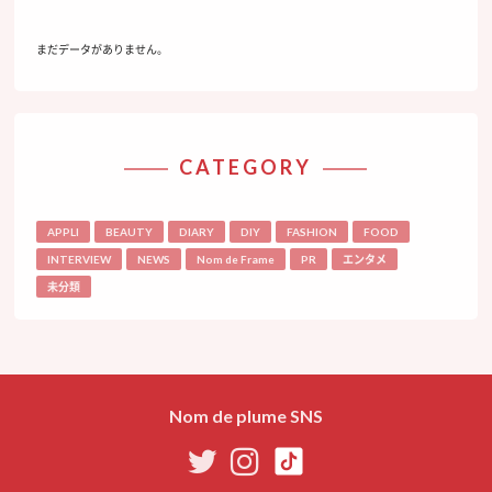
まだデータがありません。
CATEGORY
APPLI
BEAUTY
DIARY
DIY
FASHION
FOOD
INTERVIEW
NEWS
Nom de Frame
PR
エンタメ
未分類
Nom de plume SNS