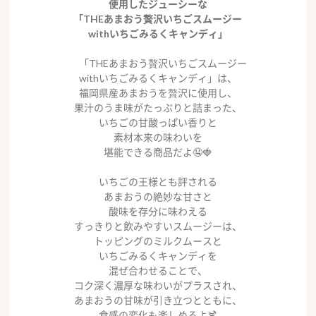
使用したジューシーな
「THEあまおう贅沢いちごスムージー
withいちごみるくキャンディ」
「THEあまおう贅沢いちごスムージー
withいちごみるくキャンディ」は、
福岡県産あまおうを贅沢に使用し、
果汁のうま味がたっぷりと詰まった、
いちごの甘酸っぱい香りと
素材本来の味わいを
堪能できる商品だよ🤤🍓
いちごの王様とも評される
あまおうの絶妙な甘さと
酸味を存分に味わえる
すっきりと飲みやすいスムージーは、
トッピングのミルクムースと
いちごみるくキャンディを
混ぜ合わせることで、
コク深く濃厚な味わいがプラスされ、
あまおうの甘味が引き立つとともに、
食感の変化も楽しめるよ🍹