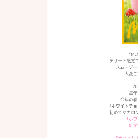
“Mc
デザート感覚
スムージー
大変ご
2
毎年
今年の春
「ホワイトチョ
初めてマカロ
「ホワ
& 