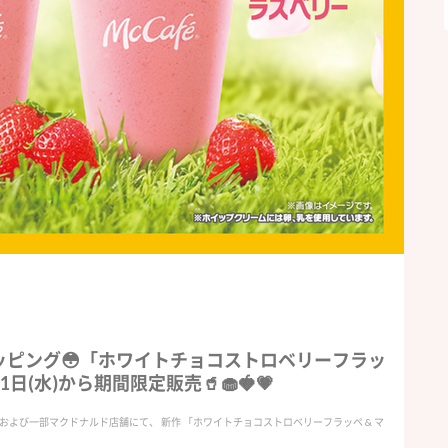
ピング😳「ホワイトチョコストロベリーフラッ
日(水)から期間限定販売🥤🧁🍓💗
スタ)併設店舗 および一部マクドナルド店舗にて、 新作 「ホワイトチョコストロベリーフラッペ & マ