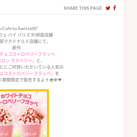
SHARE THIS PAGE
cCafe by Barista(R)”
フェ バイ バリスタ)併設店舗
部マクドナルド店舗にて、
新作
チョコストロベリーフラッペ
カロン ラズベリー」
と、
とにご好評いただいている人気の
ョコストロベリーフラッペ」
を
より期間限定で販売するよ🥤🧁🍓💗