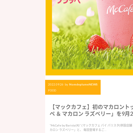
2022.09.26
by
NomdeplumeNEWS
FOOD
【マックカフェ】初のマカロントッ
ペ ＆ マカロン ラズベリー」を9月21
“McCafe by Barista(R)” (マックカフェ バイ バリ
カロン ラズベリー」と、 毎回登場するご…