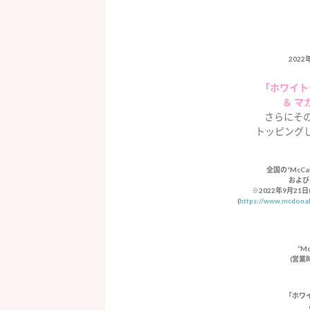
2022
「ホワイト
＆ マ
さらにそ
トッピング
全国の“McCa
および
※2022年9月21
(
https://www.mcdonal
“Mc
(営業
「ホワ