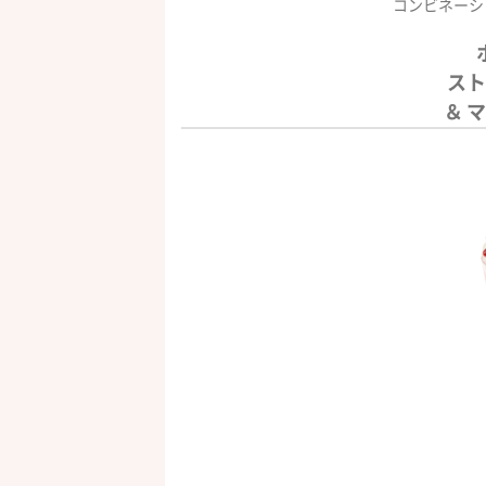
コンビネーシ
スト
＆ 