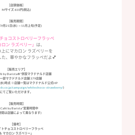
［店頭価格］
Mサイズ 610円(税込)
［販売期間］
年9月21日(水) ～11月上旬(予定)
チョコストロベリーフラッペ
カロン ラズベリー」
は、
の上にマカロン ラズベリーを
した、華やかなフラッペだよ💕
【販売エリア】
fé by Barista®”併設マクドナルド店舗
一部マクドナルド店舗 379店舗
日(水)時点 ※店舗一覧はマクドナルド公式HP
ds.co.jp/campaign/whitechoco-strawberry/
)
にてご覧いただけます。
【販売時間】
Café by Barista”営業時間中
時間は店舗によって異なります)
【備考】
イトチョコストロベリーフラッペ
＆ マカロン ラズベリー」