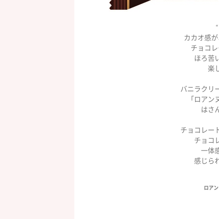
カカオ感が
チョコレ
ほろ苦
楽
バニラクリ
「ロアン
はさ
チョコレー
チョコ
一体
感じられ
ロアン