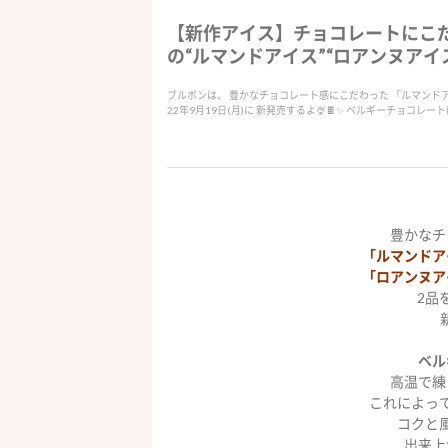
【新作アイス】チョコレートにこだ
の“ルマンドアイス”“ロアンヌアイス”
ブルボンは、 豊かなチョコレート感にこだわった 「ルマンド
22年9月19日(月)に 新発売するよ🍨🍫✨ ベルギーチョコレー
豊かなチ
「ルマンドア
「ロアンヌア
2品を
ベル
高温で練
これによっ
コクと
出来上