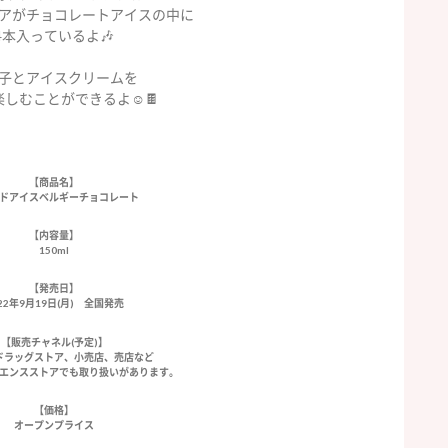
アがチョコレートアイスの中に
4本入っているよ🎶
子とアイスクリームを
しむことができるよ☺️🍫
【商品名】
ドアイスベルギーチョコレート
【内容量】
150ml
【発売日】
22年9月19日(月) 全国発売
【販売チャネル(予定)】
ドラッグストア、小売店、売店など
エンスストアでも取り扱いがあります。
【価格】
オープンプライス