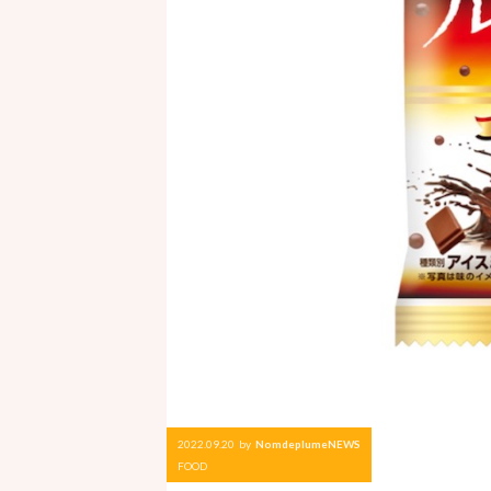
2022.09.20
by
NomdeplumeNEWS
FOOD