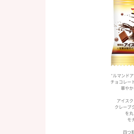
“ルマンド
チョコレー
華やか
アイスク
クレープ
を丸
モ
四つ