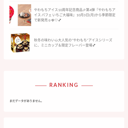
やわもちアイス10周年記念商品🎉第4弾『やわもちア
イス パフェ いちご大福味』10月3日(月)から季節限定
で新発売☺️🍓🤍💕
秋冬の味わい🌰大人気の”やわもち”アイスシリーズ
に、ミニカップ＆限定フレーバー登場💕
RANKING
まだデータがありません。