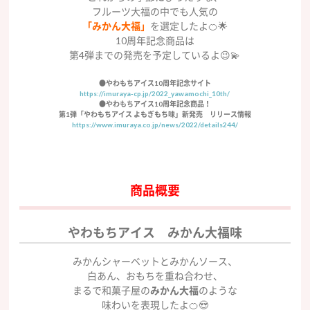
フルーツ大福の中でも人気の
「みかん大福」
を選定したよ🍊🌟
10周年記念商品は
第4弾までの発売を予定しているよ😉💫
●やわもちアイス10周年記念サイト
https://imuraya-cp.jp/2022_yawamochi_10th/
●やわもちアイス10周年記念商品！
第1弾「やわもちアイス よもぎもち味」新発売 リリース情報
https://www.imuraya.co.jp/news/2022/details244/
商品概要
やわもちアイス みかん大福味
みかんシャーベットとみかんソース、
白あん、おもちを重ね合わせ、
まるで和菓子屋の
みかん大福
のような
味わいを表現したよ🍊😍