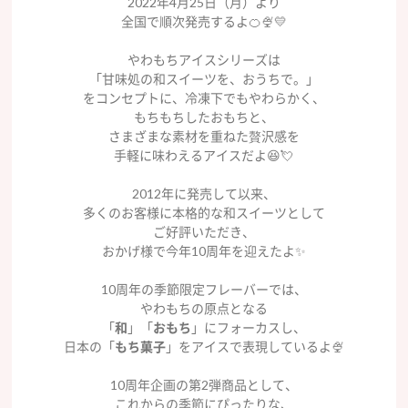
2022年4月25日（月）より
全国で順次発売するよ🍊🍨💛
やわもちアイスシリーズは
「甘味処の和スイーツを、おうちで。」
をコンセプトに、冷凍下でもやわらかく、
もちもちしたおもちと、
さまざまな素材を重ねた贅沢感を
手軽に味わえるアイスだよ😆💘
2012年に発売して以来、
多くのお客様に本格的な和スイーツとして
ご好評いただき、
おかげ様で今年10周年を迎えたよ✨
10周年の季節限定フレーバーでは、
やわもちの原点となる
「
和
」「
おもち
」にフォーカスし、
日本の「
もち菓子
」をアイスで表現しているよ🍨
10周年企画の第2弾商品として、
これからの季節にぴったりな、