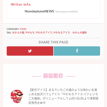
Writer info
NomdeplumeNEWS
NomdeplumeNEWS
CATEGORY:
FOOD
TAG:
みかん大福
,
やわもち
,
やわもちアイス
,
やわもちアイス みかん大福味
SHARE THIS PAGE
関連記事
【新作アイス】まるでいちご大福のような味わいを楽
しめる贅沢パフェアイス『やわもちアイス パフェ いち
ご大福味』がリニューアルして10月7日(月)より季節限
定発売🍨🍓💭