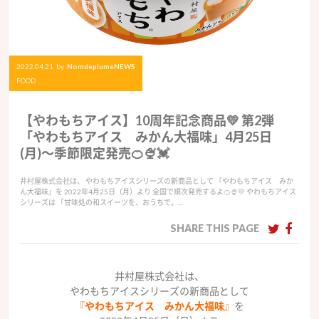
2022.04.21
by
NomdeplumeNEWS
FOOD
【やわもちアイス】10周年記念商品💛 第2弾
「やわもちアイス みかん大福味」4月25日
(月)〜季節限定発売🍊🍨💓
​​​井村屋株式会社は、 やわもちアイスシリーズの新商品として 『やわもちアイス みか
ん大福味』を 2022年4月25日（月）より 全国で順次発売するよ🍊🍨💛 やわもちアイス
シリーズは 「甘味処の和スイーツを、おうちで。…
SHARE THIS PAGE
​​井村屋株式会社は、
やわもちアイスシリーズの新商品として
『
やわもちアイス みかん大福味
』
を