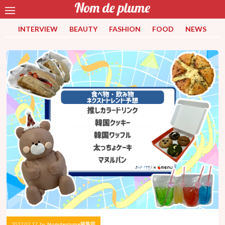
INTERVIEW
BEAUTY
FASHION
FOOD
NEWS
2022.02.17
by
Nomdeplume編集部