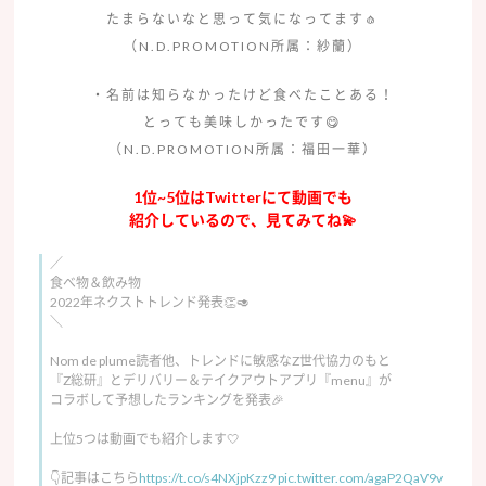
たまらないなと思って気になってます🧄
（N.D.PROMOTION所属：紗蘭）
・名前は知らなかったけど食べたことある！
とっても美味しかったです😋
（N.D.PROMOTION所属：福田一華）
1位~5位はTwitterにて動画でも
紹介しているので、見てみてね💫
／
食べ物＆飲み物
2022年ネクストトレンド発表👏🥑
＼
Nom de plume読者他、トレンドに敏感なZ世代協力のもと
『Z総研』とデリバリー＆テイクアウトアプリ『menu』が
コラボして予想したランキングを発表🎉
上位5つは動画でも紹介します🤍
👇記事はこちら
https://t.co/s4NXjpKzz9
pic.twitter.com/agaP2QaV9v