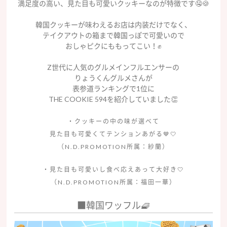
満足度の高い、見た目も可愛いクッキーなのが特徴です🤤🍪
韓国クッキーが味わえるお店は内装だけでなく、
テイクアウトの箱まで韓国っぽで可愛いので
おしゃピクにももってこい！✊
Z世代に人気のグルメインフルエンサーの
りょうくんグルメさんが
表参道ランキングで1位に
THE COOKIE 594を紹介していました👏
・クッキーの中の味が選べて
見た目も可愛くてテンションあがる🤎🤍
（N.D.PROMOTION所属：紗蘭）
・見た目も可愛いし食べ応えあって大好き🤍
（N.D.PROMOTION所属：福田一華）
■韓国ワッフル🧇