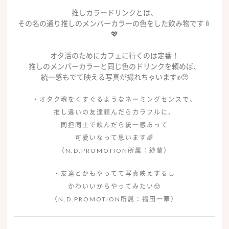
推しカラードリンクとは、
その名の通り推しのメンバーカラーの色をした飲み物です🍼
💖
オタ活のためにカフェに行くのは定番！
推しのメンバーカラーと同じ色のドリンクを頼めば、
統一感もでて映える写真が撮れちゃいます✊🥺
・オタク魂をくすぐるようなネーミングセンスで、
推し違いの友達頼んだらカラフルに、
同担同士で飲んだら統一感あって
可愛いなって思います🌈
（N.D.PROMOTION所属：紗蘭）
・友達とかもやってて写真映えするし
かわいいからやってみたい🥺
（N.D.PROMOTION所属：福田一華）