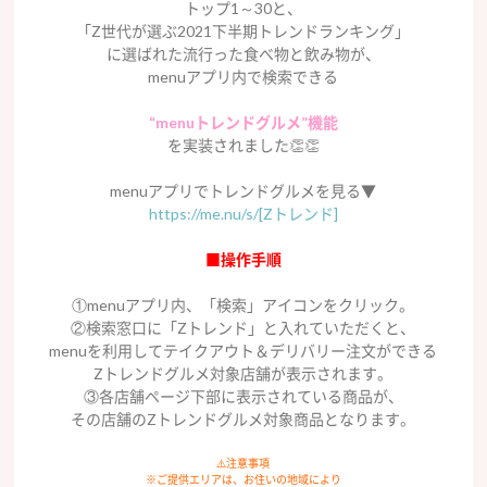
トップ1～30と、
「Z世代が選ぶ2021下半期トレンドランキング」
に選ばれた流行った食べ物と飲み物が、
menuアプリ内で検索できる
“menuトレンドグルメ”機能
を実装されました👏👏
menuアプリでトレンドグルメを見る▼
https://me.nu/s/[Zトレンド]
■操作手順
①menuアプリ内、「検索」アイコンをクリック。
②検索窓口に「Zトレンド」と入れていただくと、
menuを利用してテイクアウト＆デリバリー注文ができる
Zトレンドグルメ対象店舗が表示されます。
③各店舗ページ下部に表示されている商品が、
その店舗のZトレンドグルメ対象商品となります。
⚠️注意事項
※ご提供エリアは、お住いの地域により