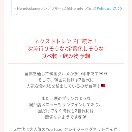
— Nomdeplume(ノンデプルーム) (@Nomde_official)
February 17, 20
22
ネクストトレンドに続け！
次流行りそうな/定番化しそうな
食べ物・飲み物 予想
全体を通して韓国グルメが多い印象です
🍴
そして、韓国に負けずZ世代に
人気な食べ物を輩出しているのが台湾！
また、硬めプリンのような
喫茶店メニューもランクインしており、
国だけでなく時代もZ世代には
関係ないようです😵💖
Z世代に大人気のYouTuberクレイジーマグネットさんが