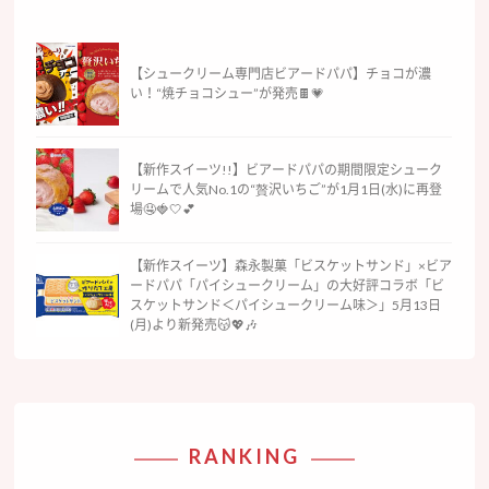
【シュークリーム専門店ビアードパパ】チョコが濃
い！“焼チョコシュー”が発売🍫💗
【新作スイーツ!!】ビアードパパの期間限定シューク
リームで人気No.1の“贅沢いちご”が1月1日(水)に再登
場🤤🍓🤍💕
【新作スイーツ】森永製菓「ビスケットサンド」×ビア
ードパパ「パイシュークリーム」の大好評コラボ「ビ
スケットサンド＜パイシュークリーム味＞」5月13日
(月)より新発売😽💖🎶
RANKING