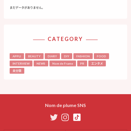
まだデータがありません。
CATEGORY
APPLI
BEAUTY
DIARY
DIY
FASHION
FOOD
INTERVIEW
NEWS
Nom de Frame
PR
エンタメ
未分類
Nom de plume SNS