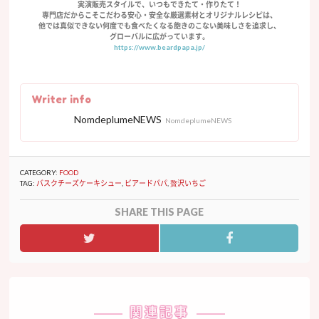
実演販売スタイルで、いつもできたて・作りたて！
専門店だからこそこだわる安心・安全な厳選素材とオリジナルレシピは、
他では真似できない何度でも食べたくなる飽きのこない美味しさを追求し、
グローバルに広がっています。
https://www.beardpapa.jp/
Writer info
NomdeplumeNEWS
NomdeplumeNEWS
CATEGORY:
FOOD
TAG:
バスクチーズケーキシュー
,
ビアードパパ
,
贅沢いちご
SHARE THIS PAGE
関連記事