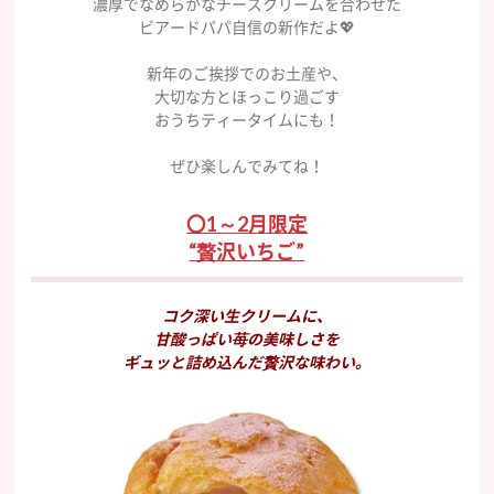
濃厚でなめらかなチーズクリームを合わせた
ビアードパパ自信の新作だよ💖
新年のご挨拶でのお土産や、
大切な方とほっこり過ごす
おうちティータイムにも！
ぜひ楽しんでみてね！
〇1～2月限定
“贅沢いちご”
コク深い生クリームに、
甘酸っぱい苺の美味しさを
ギュッと詰め込んだ贅沢な味わい。