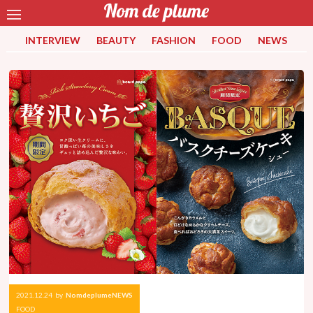
INTERVIEW
BEAUTY
FASHION
FOOD
NEWS
2021.12.24
by
NomdeplumeNEWS
FOOD