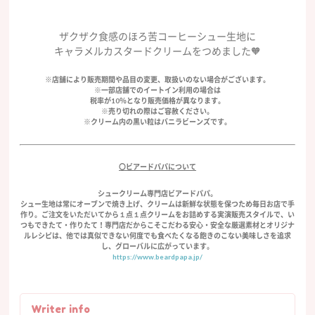
ザクザク食感のほろ苦コーヒーシュー生地に
キャラメルカスタードクリームをつめました🧡
※店舗により販売期間や品目の変更、取扱いのない場合がございます。
※一部店舗でのイートイン利用の場合は
税率が10％となり販売価格が異なります。
※売り切れの際はご容赦ください。
※クリーム内の黒い粒はバニラビーンズです。
〇ビアードパパについて
シュークリーム専門店ビアードパパ。
シュー生地は常にオーブンで焼き上げ、クリームは新鮮な状態を保つため毎日お店で手
作り。ご注文をいただいてから１点１点クリームをお詰めする実演販売スタイルで、い
つもできたて・作りたて！専門店だからこそこだわる安心・安全な厳選素材とオリジナ
ルレシピは、他では真似できない何度でも食べたくなる飽きのこない美味しさを追求
し、グローバルに広がっています。
https://www.beardpapa.jp/
Writer info