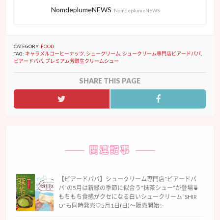
NomdeplumeNEWS
NomdeplumeNEWS
CATEGORY:
FOOD
TAG:
キャラメルコーヒーナッツ
,
シュークリーム
,
シュークリーム専門店ビアードパパ
,
ビアードパパ
,
プレミアム芳醇生クリームシュー
SHARE THIS PAGE
関連記事
【ビアードパパ】シュークリーム専門店“ビアードパ
パ”の5月は新緑の季節に似合う“抹茶シュー”が登場🍵
もちもち食感がクセになる白いシュークリーム“SHIR
O”も同時発売🤍5月1日(日)〜販売開始✨