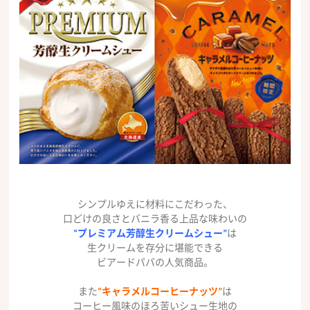
シンプルゆえに材料にこだわった、
口どけの良さとバニラ香る上品な味わいの
“プレミアム芳醇生クリームシュー”
は
生クリームを存分に堪能できる
ビアードパパの人気商品。
また
“キャラメルコーヒーナッツ”
は
コーヒー風味のほろ苦いシュー生地の