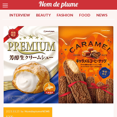
INTERVIEW
BEAUTY
FASHION
FOOD
NEWS
2021.11.25
by
NomdeplumeNEWS
FOOD