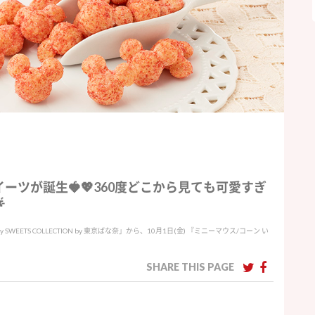
ツが誕生🍓💖360度どこから見ても可愛すぎ

EETS COLLECTION by 東京ばな奈」から、10月1日(金) 『ミニーマウス/コーン い
SHARE THIS PAGE