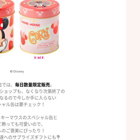
© Disney
店では、
毎日数量限定販売
。
ショップも、なくなり次第終了の
なるので今しか手に入らない
シャル缶は要チェック！
ッキーマウスのスペシャル缶と
て飾っても可愛いので、
へのご褒美にぴったり！
達へのサプライズギフトにも💐