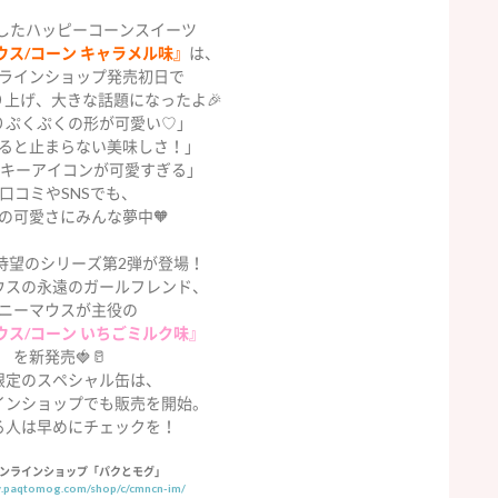
したハッピーコーンスイーツ
ウス/コーン キャラメル味』
は、
ラインショップ発売初日で
売り上げ、大きな話題になったよ🎉
りぷくぷくの形が可愛い♡」
ると止まらない美味しさ！」
ッキーアイコンが可愛すぎる」
口コミやSNSでも、
の可愛さにみんな夢中🧡
待望のシリーズ第2弾が登場！
ウスの永遠のガールフレンド、
ニーマウスが主役の
ウス/コーン いちごミルク味』
を新発売🍓🥛
限定のスペシャル缶は、
インショップでも販売を開始。
る人は早めにチェックを！
ンラインショップ「パクとモグ」
w.paqtomog.com/shop/c/cmncn-im/