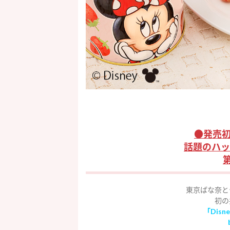
●発売初
話題のハッ
東京ばな奈と
初の
「Disne