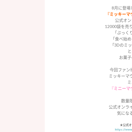
8月に登場
『ミッキーマ
公式オン
12000袋を
「ぷっく
「食べ始め
「3Dのミ
と
お菓子
今回ファン
ミッキーマ
ミ
『ミニーマ
数量
公式オンラ
気にな
★公式オ
https://ww