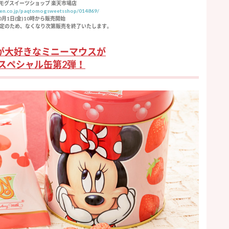
モグスイーツショップ 楽天市場店
uten.co.jp/paqtomogsweetsshop/014869/
0月1日(金)10時から販売開始
定のため、なくなり次第販売を終了いたします。
が大好きなミニーマウスが
スペシャル缶第2弾！