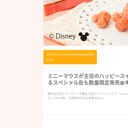
2021.09.29
by
NomdeplumeNEWS
FOOD
ミニーマウスが主役のハッピースイー
るスペシャル缶も数量限定発売🎀
東京ばな奈とディズニーが贈る 共同スイーツショップ 「Disney SW
ちごミルク味』 を新発売するよ🍓💖 © Disn…