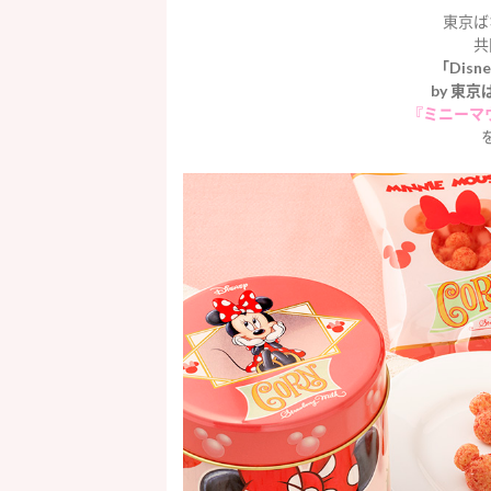
東京ば
共
「Disne
by 東
『ミニーマ