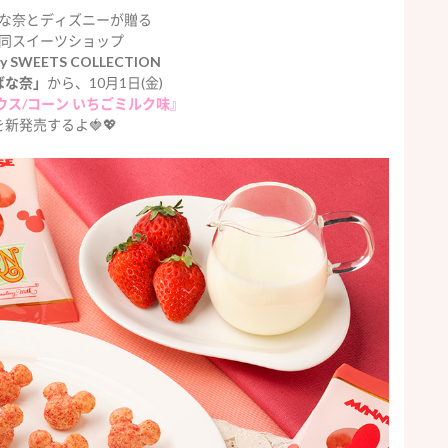
な奈とディズニーが贈る
同スイーツショップ
y SWEETS COLLECTION
京ばな奈」
から、10月1日(金)
ウス/コーン いちごミルク味』
を新発売するよ🍓💖