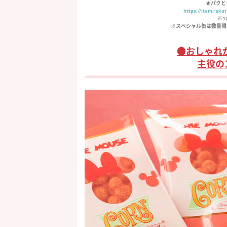
★パクと
https://item.rak
※1
※スペシャル缶は数量限
●おしゃれ
主役の