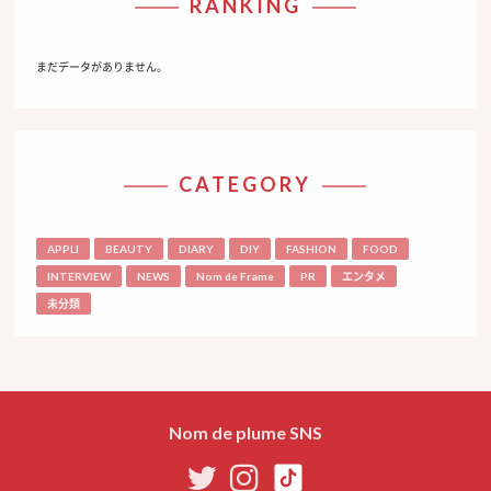
RANKING
まだデータがありません。
CATEGORY
APPLI
BEAUTY
DIARY
DIY
FASHION
FOOD
INTERVIEW
NEWS
Nom de Frame
PR
エンタメ
未分類
Nom de plume SNS