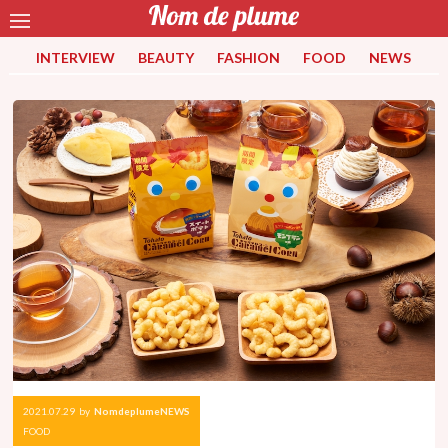
INTERVIEW
BEAUTY
FASHION
FOOD
NEWS
2021.07.29
by
NomdeplumeNEWS
FOOD