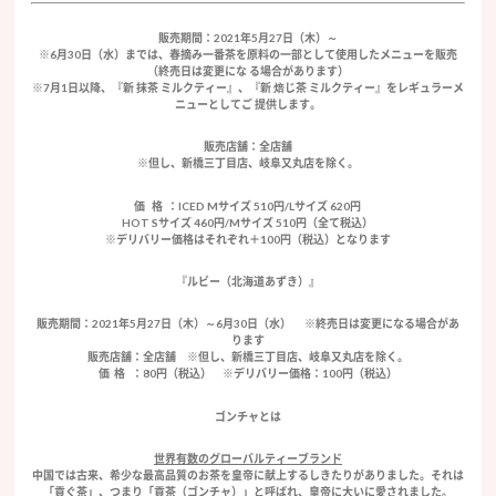
販売期間：2021年5月27日（木）～
※6月30日（水）までは、春摘み一番茶を原料の一部として使用したメニューを販売
（終売日は変更にな る場合があります）
※7月1日以降、『新 抹茶 ミルクティー』、『新 焙じ茶 ミルクティー』をレギュラーメ
ニューとしてご 提供します。
販売店舗：全店舗
※但し、新橋三丁目店、岐阜又丸店を除く。
価 格 ：ICED Mサイズ 510円/Lサイズ 620円
HOT Sサイズ 460円/Mサイズ 510円（全て税込）
※デリバリー価格はそれぞれ＋100円（税込）となります
『ルビー（北海道あずき）』
販売期間：2021年5月27日（木）～6月30日（水） ※終売日は変更になる場合があ
ります
販売店舗：全店舗 ※但し、新橋三丁目店、岐阜又丸店を除く。
価 格 ：80円（税込） ※デリバリー価格：100円（税込）
ゴンチャとは
世界有数のグローバルティーブランド
中国では古来、希少な最高品質のお茶を皇帝に献上するしきたりがありました。それは
「貢ぐ茶」、つまり「貢茶（ゴンチャ）」と呼ばれ、皇帝に大いに愛されました。