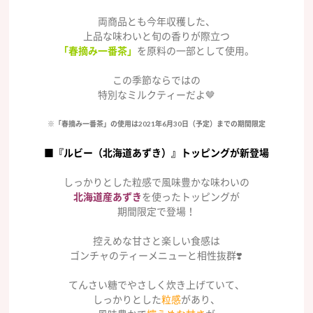
両商品とも今年収穫した、
上品な味わいと旬の香りが際立つ
「春摘み一番茶」
を原料の一部として使用。
この季節ならではの
特別なミルクティーだよ🤎
※「春摘み一番茶」の使用は2021年6月30日（予定）までの期間限定
■『ルビー（北海道あずき）』トッピングが新登場
しっかりとした粒感で風味豊かな味わいの
北海道産あずき
を使ったトッピングが
期間限定で登場！
控えめな甘さと楽しい食感は
ゴンチャのティーメニューと相性抜群❣️
てんさい糖でやさしく炊き上げていて、
しっかりとした
粒感
があり、