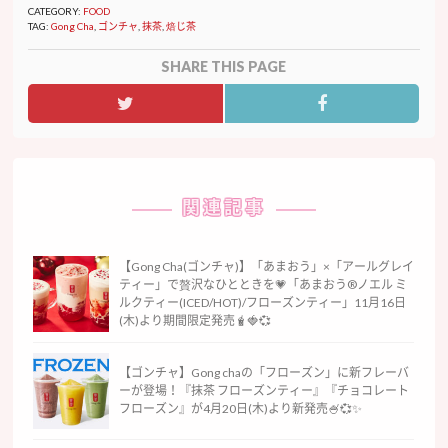
CATEGORY:
FOOD
TAG:
Gong Cha
,
ゴンチャ
,
抹茶
,
焙じ茶
SHARE THIS PAGE
関連記事
【Gong Cha(ゴンチャ)】「あまおう」×「アールグレイ
ティー」で贅沢なひとときを💗「あまおう®ノエル ミ
ルクティー(ICED/HOT)/フローズンティー」11月16日
(木)より期間限定発売🧋🍓💞
【ゴンチャ】Gong chaの「フローズン」に新フレーバ
ーが登場！『抹茶 フローズンティー』『チョコレート
フローズン』が4月20日(木)より新発売🍧💞✨