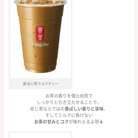
新 焙じ茶 ミルクティー
​お茶の香りを強火焙煎で
しっかりと引き立たせることで、
焙じ茶ならではの
香ばしい香りと旨味
、
そしてミルクに負けない
お茶の甘みとコク
が味わえるよ😻🧋