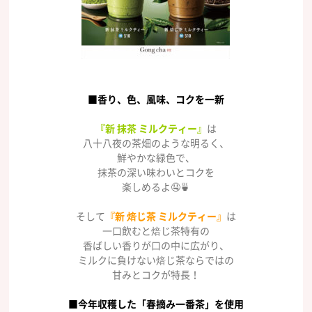
■香り、色、風味、コクを一新
『新 抹茶 ミルクティー』
は
八十八夜の茶畑のような明るく、
鮮やかな緑色で、
抹茶の深い味わいとコクを
楽しめるよ🤤🍵
そして
『新 焙じ茶 ミルクティー』
は
一口飲むと焙じ茶特有の
香ばしい香りが口の中に広がり、
ミルクに負けない焙じ茶ならではの
甘みとコクが特長！
■今年収穫した「春摘み一番茶」を使用