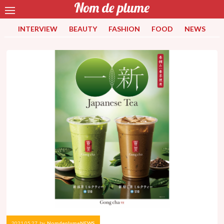
INTERVIEW
BEAUTY
FASHION
FOOD
NEWS
2021.05.27
by
NomdeplumeNEWS