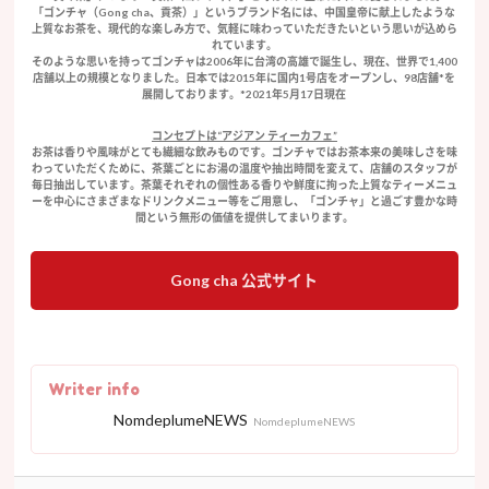
「ゴンチャ（Gong cha、貢茶）」というブランド名には、中国皇帝に献上したような
上質なお茶を、現代的な楽しみ方で、気軽に味わっていただきたいという思いが込めら
れています。
そのような思いを持ってゴンチャは2006年に台湾の高雄で誕生し、現在、世界で1,400
店舗以上の規模となりました。日本では2015年に国内1号店をオープンし、98店舗*を
展開しております。*2021年5月17日現在
コンセプトは“アジアン ティーカフェ”
お茶は香りや風味がとても繊細な飲みものです。ゴンチャではお茶本来の美味しさを味
わっていただくために、茶葉ごとにお湯の温度や抽出時間を変えて、店舗のスタッフが
毎日抽出しています。茶葉それぞれの個性ある香りや鮮度に拘った上質なティーメニュ
ーを中心にさまざまなドリンクメニュー等をご用意し、「ゴンチャ」と過ごす豊かな時
間という無形の価値を提供してまいります。
Gong cha 公式サイト
Writer info
NomdeplumeNEWS
NomdeplumeNEWS