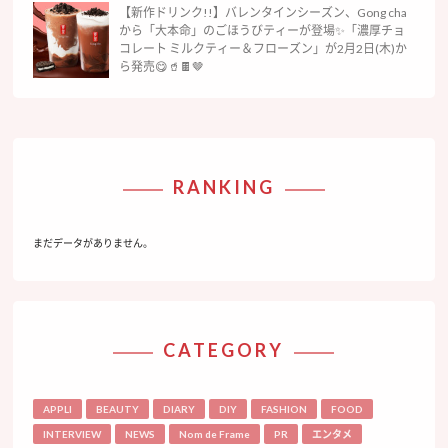
【新作ドリンク!!】バレンタインシーズン、Gong cha
から「大本命」のごほうびティーが登場✨「濃厚チョ
コレート ミルクティー＆フローズン」が2月2日(木)か
ら発売😋🥤🍫🤎
RANKING
まだデータがありません。
CATEGORY
APPLI
BEAUTY
DIARY
DIY
FASHION
FOOD
INTERVIEW
NEWS
Nom de Frame
PR
エンタメ