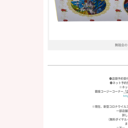
舞踏会の
●店頭予約受
●ネット予約受
※ネッ
銀座コージーコーナー
「
htt
※現在、新型コロナウイル
一部店舗
詳し
（無料ダイヤル 01
ま