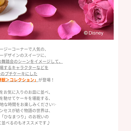
ージーコーナーで人気の、
ーデザインのスイーツに、
の舞踏会のシーンをイメージして、
場するキャラクターなどを
つのプチケーキにした
野獣＞コレクション」
が登場！
をお気に入りのお皿に並べ、
を馳せてケーキを堪能する、
地な時間をお楽しみください✨
ンセスが紡ぐ物語の世界は、
 「ひなまつり」のお祝いの
に並べるのもオススメです♪