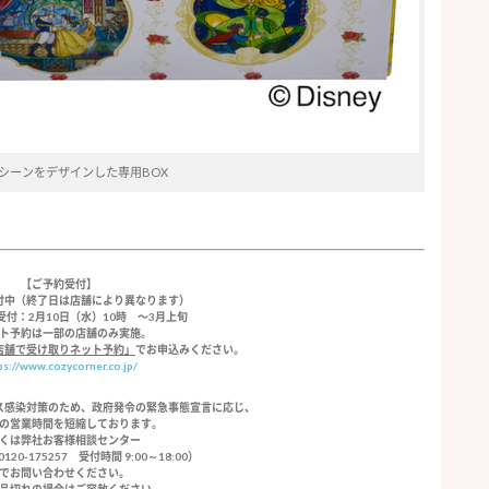
シーンをデザインした専用BOX
【ご予約受付】
付中（終了日は店舗により異なります）
付：2月10日（水）10時 〜3月上旬
ト予約は一部の店舗のみ実施。
店舗で受け取りネット予約」
でお申込みください。
ps://www.cozycorner.co.jp/
ス感染対策のため、政府発令の緊急事態宣言に応じ、
の営業時間を短縮しております。
くは弊社お客様相談センター
20-175257 受付時間 9:00～18:00）
でお問い合わせください。