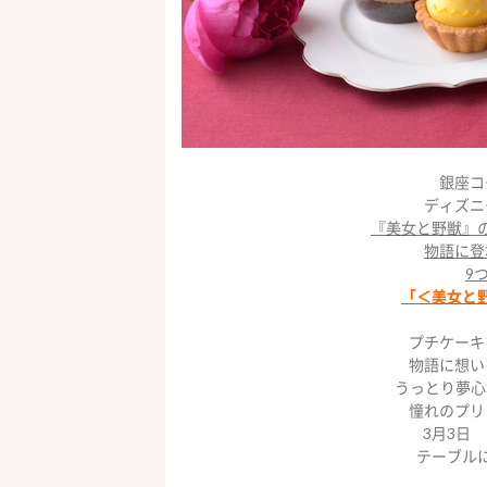
銀座コ
ディズニ
『美女と野獣』
物語に登
9
「＜美女と
プチケーキ
物語に想い
うっとり夢心
憧れのプリ
3月3日
テーブル