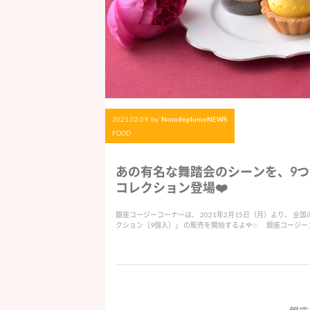
2021.02.09
by
NomdeplumeNEWS
FOOD
あの有名な舞踏会のシーンを、9つ
コレクション登場❤️
銀座コージーコーナーは、 2021年2月15日（月）より、 
クション（9個入）」 の販売を開始するよ🌹✨ 銀座コージー