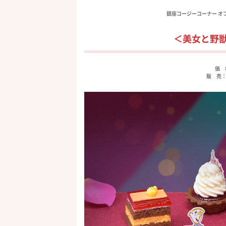
銀座コージーコーナー 
＜美女と野
価 
販 売：