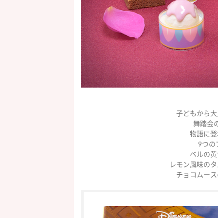
子どもから大
舞踏会
物語に登
9つの
ベルの黄
レモン風味のタ
チョコムース