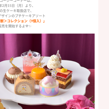
コージーコーナーは、
1年2月15日（月）より、
の生ケーキ取扱店で、
デザインのプチケーキアソート
獣＞コレクション（9個入）」
販売を開始するよ🌹✨