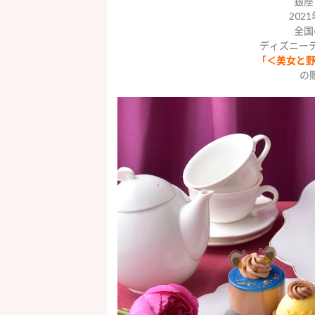
銀座
202
全国
ディズニー
「＜美女と野
の