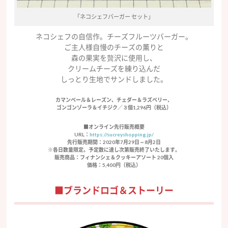
「ネコシェフバーガー セット」
ネコシェフの自信作。チーズフルーツバーガー。
ご主人様自慢のチーズの薫りと
森の果実を贅沢に使用し、
クリームチーズを練り込んだ
しっとり生地でサンドしました。
カマンベール＆レーズン、チェダー＆ラズベリー、
ゴンゴンゾーラ＆イチジク／３個1,296円（税込）
■オンライン先行販売概要
URL：
https://sucreyshopping.jp/
先行販売期間：2020年7月29日～8月2日
※各日数量限定。予定数に達し次第販売終了いたします。
販売商品：フィナンシェ＆クッキーアソート 20個入
価格：5,400円（税込）
■ブランドロゴ＆ストーリー