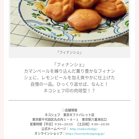
「フィナンシェ」
「フィナンシェ」
カマンベールを練り込んだ薫り豊かなフィナン
シェに、レモンピールを加え爽やかに仕上げた
自慢の一品。ひっくり返せば、なんと！
ネコシェフ印の肉球型！？
◇店舗情報
ネコシェフ 東京ギフトパレット店
東京都千代田区丸の内１－９－１ 東京駅八重洲北口
営業時間【平日】9:30～20:30 【土日祝】9:00～20:30
公式ホームページ：
http://nekochef.jp/
オンラインショップ：
https://sucreyshopping.jp/