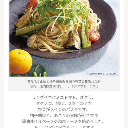
商品名：山椒と柚子胡椒香る 彩り野菜の和風パスタ
価格：店内飲食 825円 テイクアウト 810円
リングイネにミニトマト、オクラ、
タケノコ、揚げナスを合わせた
野菜がメインのパスタです。
柚子胡椒と、あさりの旨味が引き立つ
醤油オイルベースの和風ソースを絡めました。
トッピングに水菜とピリッとする