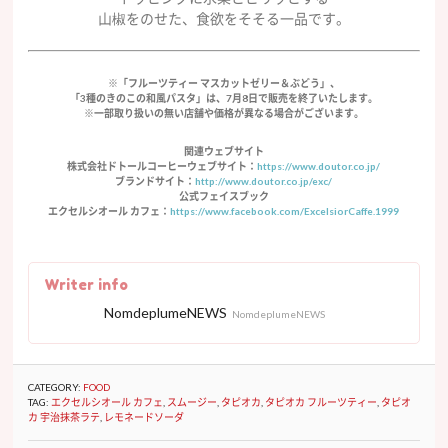
山椒をのせた、食欲をそそる一品です。
※「フルーツティー マスカットゼリー＆ぶどう」、
「3種のきのこの和風パスタ」は、7月8日で販売を終了いたします。
※一部取り扱いの無い店舗や価格が異なる場合がございます。
関連ウェブサイト
株式会社ドトールコーヒーウェブサイト：
https://www.doutor.co.jp/
ブランドサイト：
http://www.doutor.co.jp/exc/
公式フェイスブック
エクセルシオール カフェ：
https://www.facebook.com/ExcelsiorCaffe.1999
Writer info
NomdeplumeNEWS
NomdeplumeNEWS
CATEGORY:
FOOD
TAG:
エクセルシオール カフェ
,
スムージー
,
タピオカ
,
タピオカ フルーツティー
,
タピオ
カ 宇治抹茶ラテ
,
レモネードソーダ