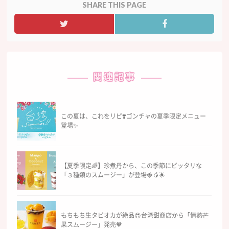
SHARE THIS PAGE
関連記事
この夏は、これをリピ❣️ゴンチャの夏季限定メニュー
登場✨
【夏季限定🌈】珍煮丹から、この季節にピッタリな
「３種類のスムージー」が登場🍓🥭🌟
もちもち生タピオカが絶品😍台湾甜商店から「情熱芒
果スムージー」発売🧡