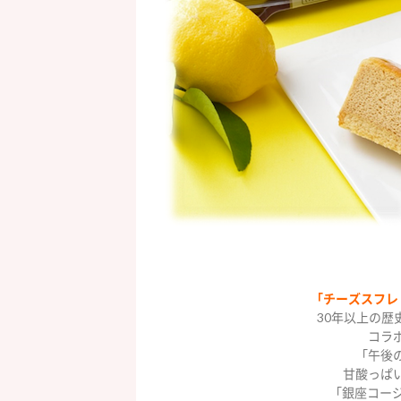
「チーズスフレ
30年以上の
コラ
「午後
甘酸っぱ
「銀座コー