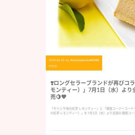
2020.06.10
by
NomdeplumeNEWS
FOOD
❣️ロングセラーブランドが再びコラ
モンティー）」7月1日（水）より
売🍋🧡
「キリン 午後の紅茶 レモンティー」と 「銀座コージーコーナ
の紅茶 レモンティー）」を 7月1日（水）より全国の 銀座コ