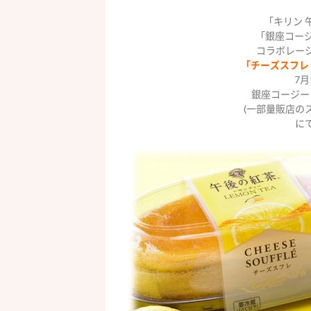
「キリン 
「銀座コー
コラボレー
「チーズスフレ
7
銀座コージー
(一部量販店の
に