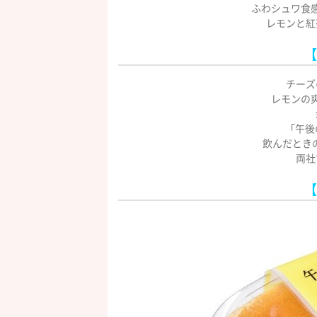
ふわシュワ食
レモンと紅
【
チーズ
レモンの
「午後
飲んだとき
両社
【