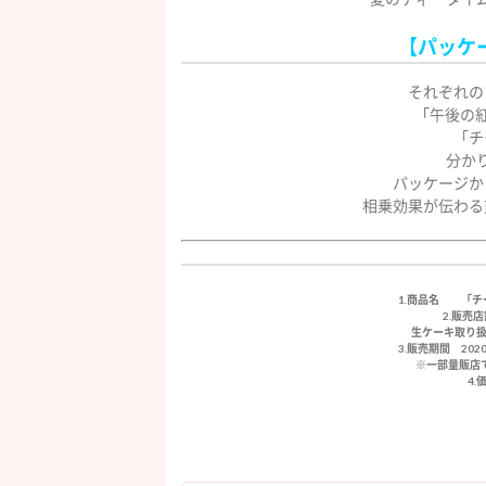
【パッケ
それぞれの
「午後の
「チ
分か
パッケージか
相乗効果が伝わる
1.商品名 「チ
2.販売
生ケーキ取り扱
3.販売期間 20
※一部量販店
4.