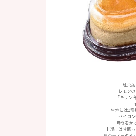
紅茶葉
レモンの
「キリン 
生地には2種
セイロン
時間をか
上部には甘酸っ
夏のティータイ