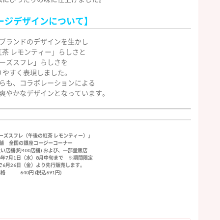
ージデザインについて】
ブランドのデザインを生かし
紅茶 レモンティー」らしさと
ーズスフレ」らしさを
りやすく表現しました。
らも、コラボレーションによる
爽やかなデザインとなっています。
ーズスフレ（午後の紅茶 レモンティー）」
店舗 全国の銀座コージーコーナー
い店舗(約400店舗) および、一部量販店
20年7月1日（水）8月中旬まで ※期間限定
で6月26日（金）より先行販売します。
価格 640円 (税込691円)