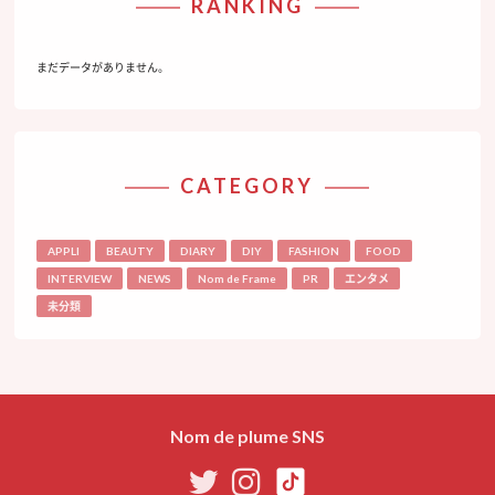
RANKING
まだデータがありません。
CATEGORY
APPLI
BEAUTY
DIARY
DIY
FASHION
FOOD
INTERVIEW
NEWS
Nom de Frame
PR
エンタメ
未分類
Nom de plume SNS