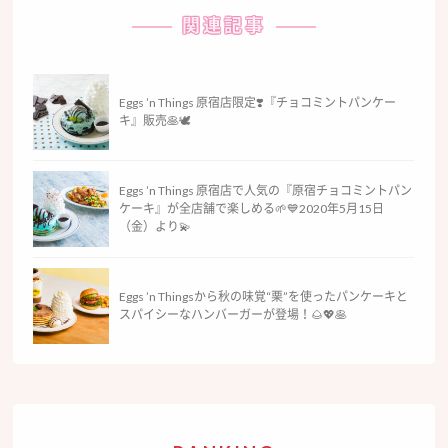
関連記事
Eggs ’n Things 原宿店限定❣️『チョコミントパンケー
キ』販売🥞🕊
Eggs ’n Things 原宿店で人気の『原宿チョコミントパン
ケーキ』が全店舗で楽しめる🌱💙2020年5月15日
（金）より💫
Eggs ’n Thingsから秋の味覚“栗”を使ったパンケーキと
スパイシーなハンバーガーが登場！🌰💖🥞