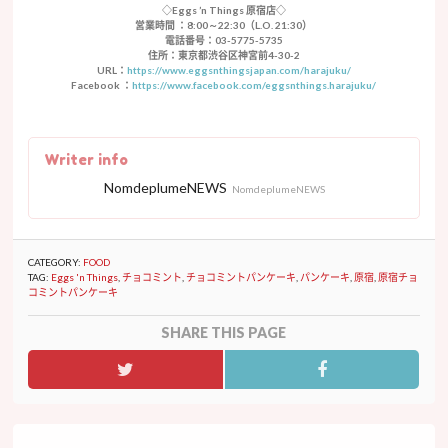
◇Eggs ’n Things 原宿店◇
営業時間 ：8:00～22:30（L.O. 21:30）
電話番号：03-5775-5735
住所：東京都渋谷区神宮前4-30-2
URL：
https://www.eggsnthingsjapan.com/harajuku/
Facebook ：
https://www.facebook.com/eggsnthings.harajuku/
Writer info
NomdeplumeNEWS
NomdeplumeNEWS
CATEGORY:
FOOD
TAG:
Eggs 'n Things
,
チョコミント
,
チョコミントパンケーキ
,
パンケーキ
,
原宿
,
原宿チョ
コミントパンケーキ
SHARE THIS PAGE