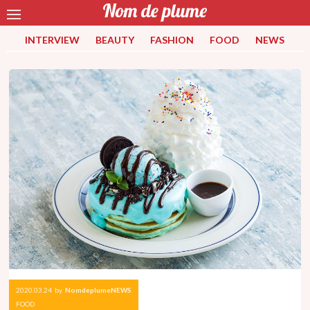
INTERVIEW
BEAUTY
FASHION
FOOD
NEWS
2020.03.24
by
NomdeplumeNEWS
FOOD