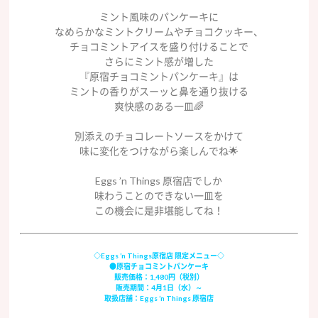
ミント風味のパンケーキに
なめらかなミントクリームやチョコクッキー、
チョコミントアイスを盛り付けることで
さらにミント感が増した
『原宿チョコミントパンケーキ』は
ミントの香りがスーッと鼻を通り抜ける
爽快感のある一皿🌈
別添えのチョコレートソースをかけて
味に変化をつけながら楽しんでね🌟
Eggs ’n Things 原宿店でしか
味わうことのできない一皿を
この機会に是非堪能してね！
◇Eggs ’n Things原宿店 限定メニュー◇
●原宿チョコミントパンケーキ
販売価格：1,480円（税別）
販売期間：4月1日（水）～
取扱店舗：Eggs ’n Things 原宿店