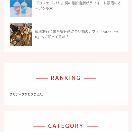
『カフェ ド パリ』初の常設店舗がラフォーレ原宿にオ
ープン🍓💓
韓国旅行に来た気分😳💕今話題のカフェ『cafe sketc
h』って知ってる🌈？
RANKING
まだデータがありません。
CATEGORY