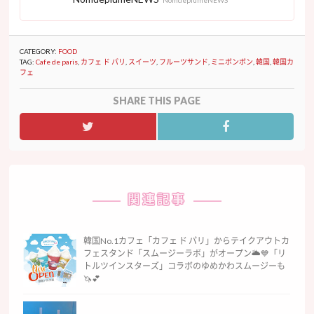
NomdeplumeNEWS
CATEGORY:
FOOD
TAG:
Cafe de paris
,
カフェ ド パリ
,
スイーツ
,
フルーツサンド
,
ミニボンボン
,
韓国
,
韓国カ
フェ
SHARE THIS PAGE
関連記事
韓国No.1カフェ「カフェ ド パリ」からテイクアウトカ
フェスタンド「スムージーラボ」がオープン🌥💙「リ
トルツインスターズ」コラボのゆめかわスムージーも
🦄💕