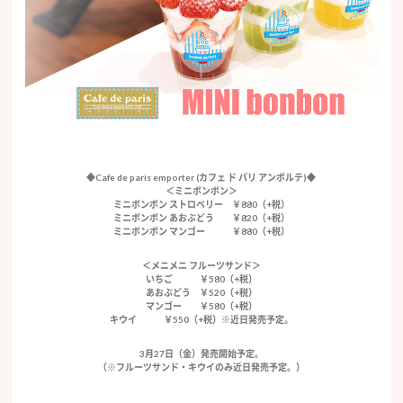
◆Cafe de paris emporter (カフェ ド パリ アンポルテ)◆
＜ミニボンボン＞
ミニボンボン ストロベリー ￥880（+税）
ミニボンボン あおぶどう ￥820（+税）
ミニボンボン マンゴー ￥880（+税）
＜メニメニ フルーツサンド＞
いちご ￥580（+税）
あおぶどう ￥520（+税）
マンゴー ￥580（+税）
キウイ ￥550（+税）※近日発売予定。
3月27日（金）発売開始予定。
（※フルーツサンド・キウイのみ近日発売予定。）