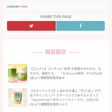
CATEGORY:
FOOD
SHARE THIS PAGE
関連記事
【ゴンチャ】ゴンチャに“初茶”の季節💭やわやわ、も
ちもち、福来たる。 「もちmochi抹茶」が12月26日
(金)より期間限定販売🍵🌸
【スターバックス】しあわせを運ぶ「午(うま)」の干
支デザインカップ✨スターバックス® チルドカップ
「DELIGHT ME™ ゆずハニーティーラテ」12月23日
(火)より期間限定発売🐴🥤💛