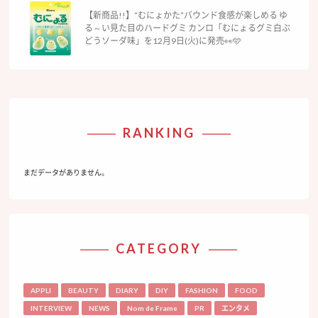
【新商品!!】“むにょかた”バウンド食感が楽しめる ゆ
る～い見た目のハードグミ カンロ「むにょるグミ白ぶ
どうソーダ味」を12月9日(火)に発売👀🩵
RANKING
まだデータがありません。
CATEGORY
APPLI
BEAUTY
DIARY
DIY
FASHION
FOOD
INTERVIEW
NEWS
Nom de Frame
PR
エンタメ