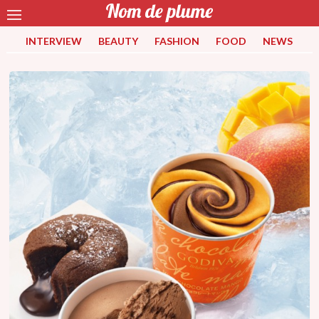
INTERVIEW
BEAUTY
FASHION
FOOD
NEWS