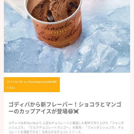
2017.06.28
by
NomdeplumeNEWS
FOOD
ゴディバから新フレーバー！ショコラとマンゴ
ーのカップアイスが登場😆💓
ゴディバは本日6/28より 上品なチョコレートと厳選した素材で作り上げた 「フォンダ
ンショコラ」 「ミルクチョコレートマンゴー」 を販売✨ 「フォンダンショコラ」 チョ
コレートを堪能できる！ なめらかなチョコレトソース …