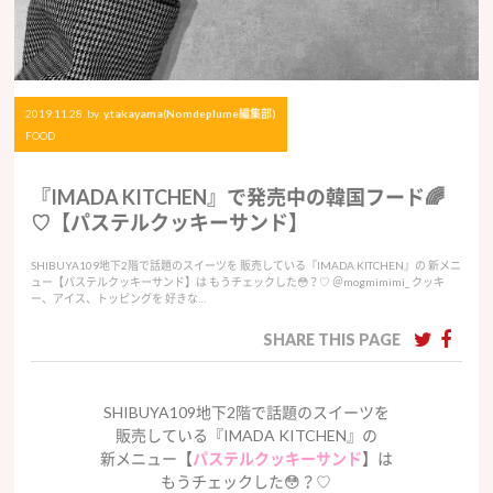
2019.11.28
by
y.takayama(Nomdeplume編集部)
FOOD
『IMADA KITCHEN』で発売中の韓国フード🌈
♡【パステルクッキーサンド】
SHIBUYA109地下2階で話題のスイーツを 販売している『IMADA KITCHEN』の 新メニ
ュー【パステルクッキーサンド】は もうチェックした😳？♡ ＠mogmimimi_ クッキ
ー、アイス、トッピングを 好きな…
SHARE THIS PAGE
SHIBUYA109
地下
2
階で話題のスイーツを
販売している『
IMADA KITCHEN
』の
新メニュー【
パステルクッキーサンド
】は
もうチェックした
😳
？♡