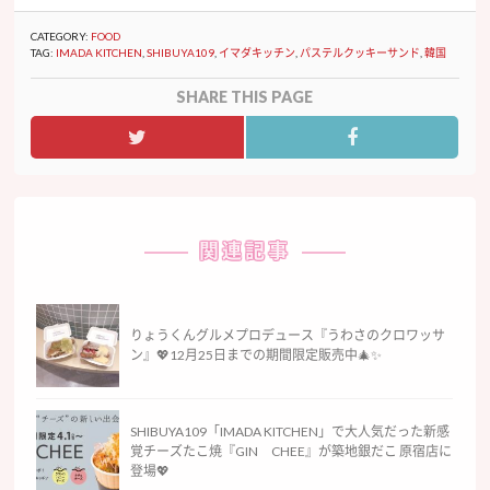
CATEGORY:
FOOD
TAG:
IMADA KITCHEN
,
SHIBUYA109
,
イマダキッチン
,
パステルクッキーサンド
,
韓国
SHARE THIS PAGE
関連記事
りょうくんグルメプロデュース『うわさのクロワッサ
ン』💖12月25日までの期間限定販売中🎄✨
SHIBUYA109「IMADA KITCHEN」で大人気だった新感
覚チーズたこ焼『GIN CHEE』が築地銀だこ 原宿店に
登場💖