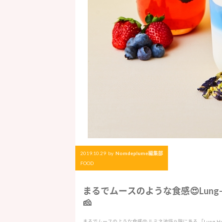
2019.10.29
by
Nomdeplume編集部
FOOD
まるでムースのような食感😍Lung-Hu
🧀
まるでムースのような食感😍 ルミネ池袋９階にある 「Lung-Hua