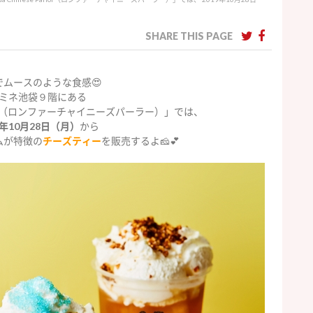
SHARE THIS PAGE
でムースのような食感😍
ミネ池袋９階にある
（ロンファーチャイニーズパーラー）」では、
9年10月28日（月）
から
ムが特徴の
チーズティー
を販売するよ🧀💕