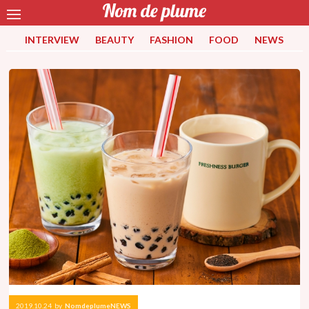
INTERVIEW
BEAUTY
FASHION
FOOD
NEWS
2019.10.24
by
NomdeplumeNEWS