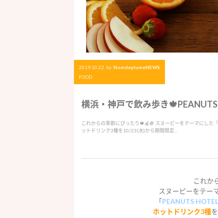
2019.10.22
by
NomdeplumeNEWS
FOOD
横浜・神戸で飲み歩き🍁PEANUTS
これからの季節にぴったり🍁🍎🍇 スヌーピーをテーマにした「PEANU
ットドリンク3種を10/23(水)から期間限定…
これから
スヌーピーをテー
「
PEANUTS HOTE
ホットドリンク3種
を