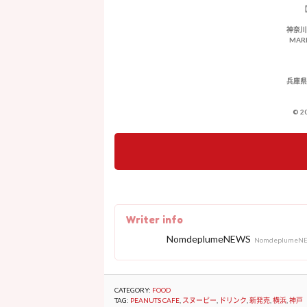
神奈川
MARI
兵庫県
© 2
Writer info
NomdeplumeNEWS
NomdeplumeN
CATEGORY:
FOOD
TAG:
PEANUTS CAFE
,
スヌーピー
,
ドリンク
,
新発売
,
横浜
,
神戸