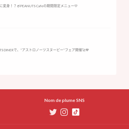
身！？🍧PEANUTS Cafeの期間限定メニュー💛
ANUTS DINERで、”アストロノーツスヌーピー”フェア開催🚀💙
Nom de plume SNS