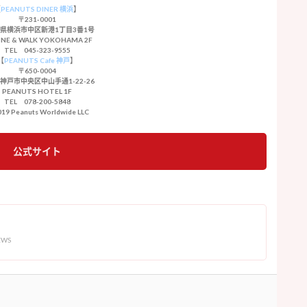
【
PEANUTS DINER 横浜
】
〒231-0001
県横浜市中区新港1丁目3番1号
NE & WALK YOKOHAMA 2F
TEL 045-323-9555
【
PEANUTS Cafe 神戸
】
〒650-0004
神戸市中央区中山手通1-22-26
PEANUTS HOTEL 1F
TEL 078-200-5848
019 Peanuts Worldwide LLC
公式サイト
EWS