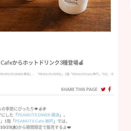
 Cafeからホットドリンク3種登場🍎
TS DINER 横浜」、 「PEANUTS HOTEL」1階「PEANUTS Cafe 神戸」では、 ホ
SHARE THIS PAGE
の季節にぴったり🍁🍎🍇
マにした「
PEANUTS DINER 横浜
」、
L
」1階「
PEANUTS Cafe 神戸
」では、
10/23(水)
から期間限定で販売するよ❤️