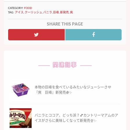
CATEGORY:
FOOD
TAG:
アイス
,
クーリッシュ
,
バニラ
,
巨峰
,
新発売
,
爽
SHARE THIS PAGE
関連記事
本物の巨峰を食べているみたいなジューシーさ💜
『爽 巨峰』新発売🍇✨
バニラとココア、どっち派？💕カントリーマアムのア
イスがさらに美味しくなって新発売🍨✨