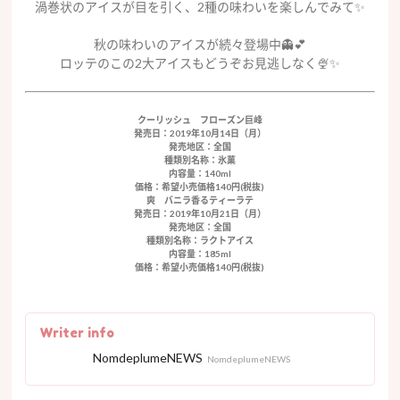
渦巻状のアイスが目を引く、2種の味わいを楽しんでみて✨
秋の味わいのアイスが続々登場中👻💕
ロッテのこの2大アイスもどうぞお見逃しなく🍨✨
クーリッシュ フローズン巨峰
発売日：2019年10月14日（月）
発売地区：全国
種類別名称：氷菓
内容量：140ml
価格：希望小売価格140円(税抜)
爽 バニラ香るティーラテ
発売日：2019年10月21日（月）
発売地区：全国
種類別名称：ラクトアイス
内容量：185ml
価格：希望小売価格140円(税抜)
Writer info
NomdeplumeNEWS
NomdeplumeNEWS