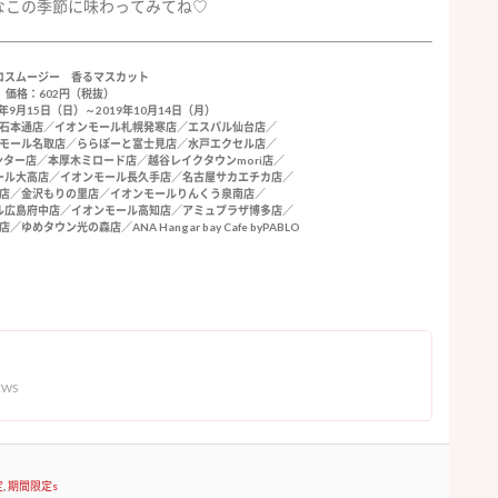
なこの季節に味わってみてね♡
ロスムージー 香るマスカット
価格：602円（税抜）
年9月15日（日）～2019年10月14日（月）
石本通店／イオンモール札幌発寒店／エスパル仙台店／
モール名取店／ららぽーと富士見店／水戸エクセル店／
ター店／本厚木ミロード店／越谷レイクタウンmori店／
ール大高店／イオンモール長久手店／名古屋サカエチカ店／
店／金沢もりの里店／イオンモールりんくう泉南店／
ル広島府中店／イオンモール高知店／アミュプラザ博多店／
タウン光の森店／ANA Hangar bay Cafe byPABLO
EWS
定
,
期間限定s