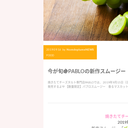
2019.09.16
by
NomdeplumeNEWS
FOOD
今が旬🍇PABLOの新作スムージ
焼きたてチーズタルト専門店PABLOでは、 2019年9月15
発売するよ💚 【数量限定】パブロスムージー 香るマスカット
焼きたてチー
201