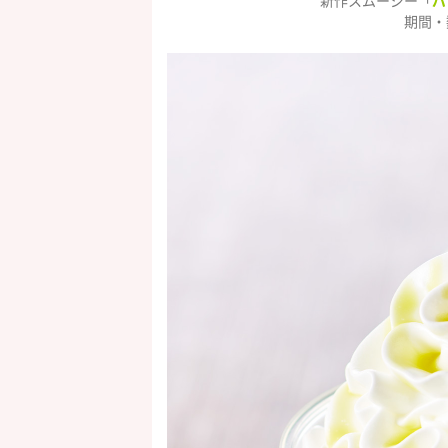
新作スムージー「
パ
期間・