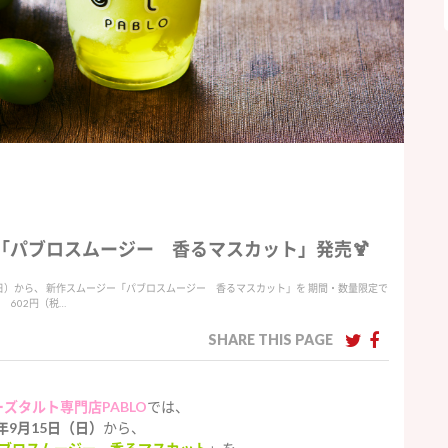
ー「パブロスムージー 香るマスカット」発売🍹
日（日）から、 新作スムージー「パブロスムージー 香るマスカット」を 期間・数量限定で
 602円（税…
SHARE THIS PAGE
ズタルト専門店PABLO
では、
9年9月15日（日）
から、