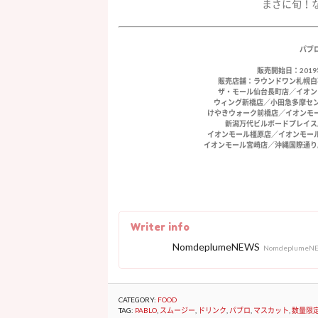
まさに旬！
パブ
販売開始日：2019
販売店舗：ラウンドワン札幌白
ザ・モール仙台長町店／イオン
ウィング新橋店／小田急多摩セン
けやきウォーク前橋店／イオンモ
新潟万代ビルボードプレイス
イオンモール橿原店／イオンモー
イオンモール宮崎店／沖縄国際通り店／ゆめ
Writer info
NomdeplumeNEWS
NomdeplumeN
CATEGORY:
FOOD
TAG:
PABLO
,
スムージー
,
ドリンク
,
パブロ
,
マスカット
,
数量限