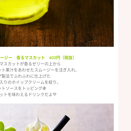
ージー 香るマスカット 602円（税抜）
マスカットが香るゼリーの上から
ット果汁をあわせたスムージーを注ぎ入れ、
マ製法でふわふわに仕上げた
入りのホイップクリームを絞り、
ットソースをトッピング🍇
ットを味わえるドリンクだよ💚