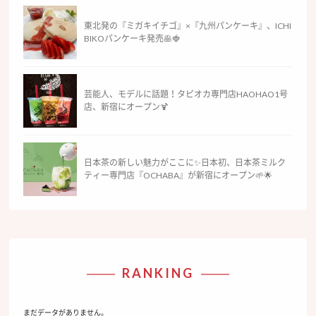
東北発の『ミガキイチゴ』×『九州パンケーキ』、ICHI
BIKOパンケーキ発売🥞🍓
芸能人、モデルに話題！タピオカ専門店HAOHAO1号
店、新宿にオープン🍹
日本茶の新しい魅力がここに✨日本初、日本茶ミルク
ティー専門店『OCHABA』が新宿にオープン🌱🌟
RANKING
まだデータがありません。