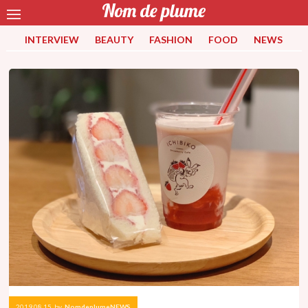
INTERVIEW
BEAUTY
FASHION
FOOD
NEWS
2019.08.15
by
NomdeplumeNEWS