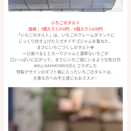
いちごのタルト
価格：3個入り1,350円／6個入り2,600円
「いちごのタルト」は、いちごのクレームダマンドに
じっくり炊き上げたミガキイチゴジャムを重ねた、
まさにいちごづくしのタルト🍓
一口食べるととろーりジャムと濃厚ないちごが
口いっぱいに広がって、まさにいちご畑にいるような気分😍
WILLIAM MORRISⓇとコラボした
特製デザインのギフト箱に入ったいちごのタルトは、
大事な方への手土産にもおススメ✨