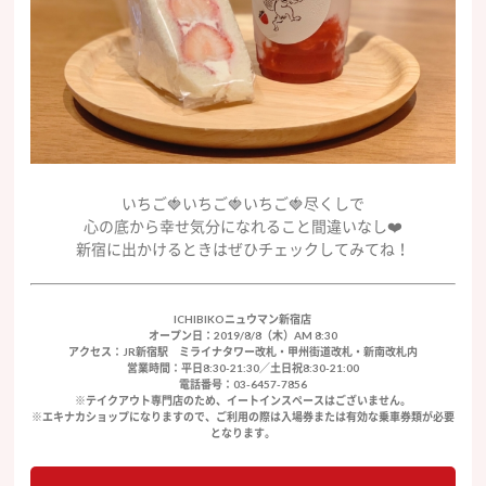
いちご🍓いちご🍓いちご🍓尽くしで
心の底から幸せ気分になれること間違いなし❤️
新宿に出かけるときはぜひチェックしてみてね！
ICHIBIKOニュウマン新宿店
オープン日：2019/8/8（木）AM 8:30
アクセス：JR新宿駅 ミライナタワー改札・甲州街道改札・新南改札内
営業時間：平日8:30-21:30／土日祝8:30-21:00
電話番号：03-6457-7856
※テイクアウト専門店のため、イートインスペースはございません。
※エキナカショップになりますので、ご利用の際は入場券または有効な乗車券類が必要
となります。