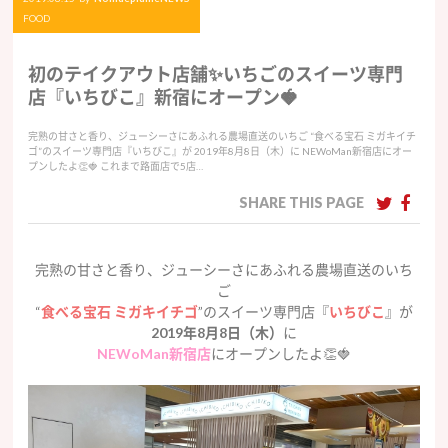
FOOD
初のテイクアウト店舗✨いちごのスイーツ専門
店『いちびこ』新宿にオープン🍓
完熟の甘さと香り、ジューシーさにあふれる農場直送のいちご “食べる宝石 ミガキイチ
ゴ”のスイーツ専門店『いちびこ』が 2019年8月8日（木）に NEWoMan新宿店にオー
プンしたよ👏🍓 これまで路面店で5店…
SHARE THIS PAGE
完熟の甘さと香り、ジューシーさにあふれる農場直送のいち
ご
“
食べる宝石 ミガキイチゴ
”のスイーツ専門店『
いちびこ
』が
2019年8月8日（木）
に
NEWoMan新宿店
にオープンしたよ👏🍓