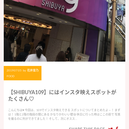
2019.07.05
by
花井音乃
FOOD
【SHIBUYA109】にはインスタ映えスポットが
たくさん♡
こんにちは♥ 今回は、109でインスタ映えできる スポットについてまとめたよ～！ まず
は！ 1階と2階の階段の間にある かなりかわいい壁🤤 休日に行った時はここの前で 写真
を撮るのに列ができてました！ そして、次にオスス…