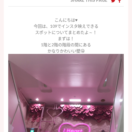
SHARE THIS PAGE
こんにちは♥
今回は、109でインスタ映えできる
スポットについてまとめたよ～！
まずは！
1階と2階の階段の間にある
かなりかわいい壁🤤