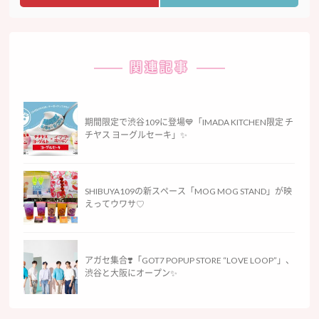
関連記事
期間限定で渋谷109に登場💙「IMADA KITCHEN限定 チ
チヤス ヨーグルセーキ」✨
SHIBUYA109の新スペース「MOG MOG STAND」が映
えってウワサ♡
アガセ集合❣️「GOT7 POPUP STORE “LOVE LOOP”」、
渋谷と大阪にオープン✨