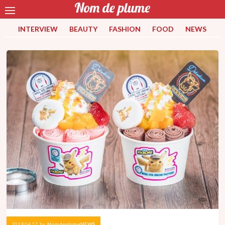
INTERVIEW
BEAUTY
FASHION
FOOD
NEWS
2019.04.17
by
NomdeplumeNEWS