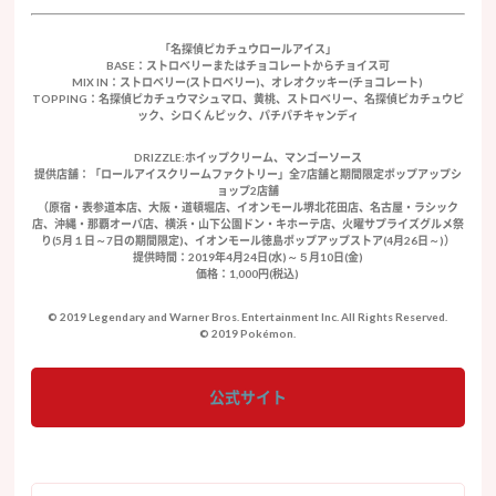
「名探偵ピカチュウロールアイス」
BASE：ストロベリーまたはチョコレートからチョイス可
MIX IN：ストロベリー(ストロベリー)、オレオクッキー(チョコレート)
TOPPING：名探偵ピカチュウマシュマロ、黄桃、ストロベリー、名探偵ピカチュウピ
ック、シロくんピック、パチパチキャンディ
DRIZZLE:ホイップクリーム、マンゴーソース
提供店舗：「ロールアイスクリームファクトリー」全7店舗と期間限定ポップアップシ
ョップ2店舗
（原宿・表参道本店、大阪・道頓堀店、イオンモール堺北花田店、名古屋・ラシック
店、沖縄・那覇オーパ店、横浜・山下公園ドン・キホーテ店、火曜サプライズグルメ祭
り(5月１日～7日の期間限定)、イオンモール徳島ポップアップストア(4月26日～)）
提供時間：2019年4月24日(水)～５月10日(金)
価格：1,000円(税込)
© 2019 Legendary and Warner Bros. Entertainment Inc. All Rights Reserved.
© 2019 Pokémon.
公式サイト