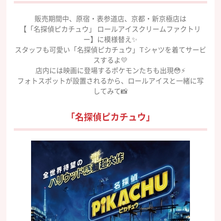
販売期間中、原宿・表参道店、京都・新京極店は
【「名探偵ピカチュウ」 ロールアイスクリームファクトリ
ー】に模様替え✨
スタッフも可愛い「名探偵ピカチュウ」Tシャツを着てサービ
スするよ💛
店内には映画に登場するポケモンたちも出現😳⚡️
フォトスポットが設置されるから、ロールアイスと一緒に写
してみて📸
「名探偵ピカチュウ」