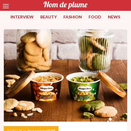
INTERVIEW
BEAUTY
FASHION
FOOD
NEWS
2019.02.18
by
NomdeplumeNEWS