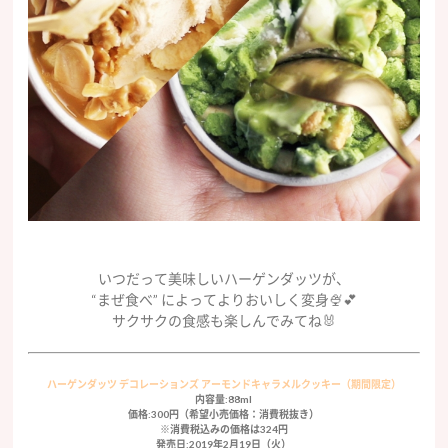
いつだって美味しいハーゲンダッツが、
“まぜ食べ” によってよりおいしく変身🍨💕
サクサクの食感も楽しんでみてね🐰
ハーゲンダッツ デコレーションズ アーモンドキャラメルクッキー（期間限定）
内容量:88ml
価格:300円（希望小売価格：消費税抜き）
※消費税込みの価格は324円
発売日:2019年2月19日（火）