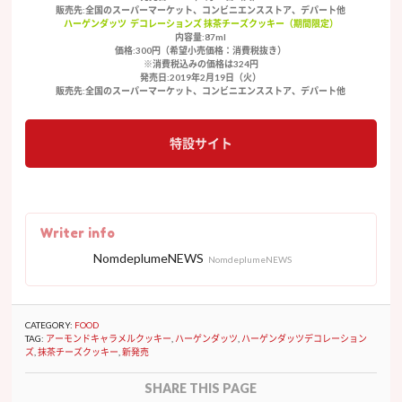
販売先:全国のスーパーマーケット、コンビニエンスストア、デパート他
ハーゲンダッツ デコレーションズ 抹茶チーズクッキー（期間限定）
内容量:87ml
価格:300円（希望小売価格：消費税抜き）
※消費税込みの価格は324円
発売日:2019年2月19日（火）
販売先:全国のスーパーマーケット、コンビニエンスストア、デパート他
特設サイト
Writer info
NomdeplumeNEWS
NomdeplumeNEWS
CATEGORY:
FOOD
TAG:
アーモンドキャラメルクッキー
,
ハーゲンダッツ
,
ハーゲンダッツデコレーション
ズ
,
抹茶チーズクッキー
,
新発売
SHARE THIS PAGE