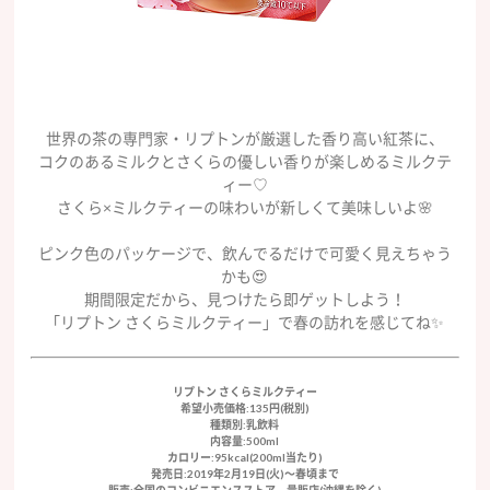
世界の茶の専門家・リプトンが厳選した香り高い紅茶に、
コクのあるミルクとさくらの優しい香りが楽しめるミルクテ
ィー♡
さくら×ミルクティーの味わいが新しくて美味しいよ🌸
ピンク色のパッケージで、飲んでるだけで可愛く見えちゃう
かも😍
期間限定だから、見つけたら即ゲットしよう！
「リプトン さくらミルクティー」で春の訪れを感じてね✨
リプトン さくらミルクティー
希望小売価格:135円(税別)
種類別:乳飲料
内容量:500ml
カロリー:95kcal(200ml当たり)
発売日:2019年2月19日(火)〜春頃まで