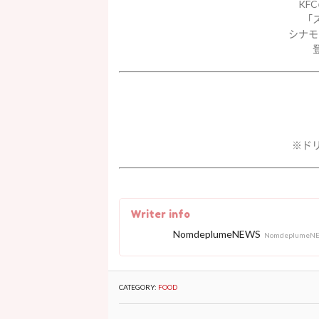
KF
「
シナモ
※ドリ
Writer info
NomdeplumeNEWS
NomdeplumeN
CATEGORY:
FOOD