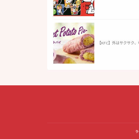
【KFC】外はサクサク、
ラ