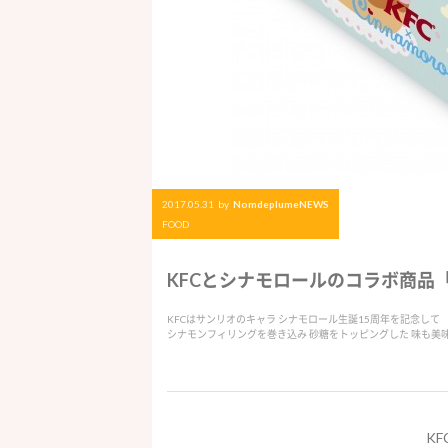
2017.05.31
by
NomdeplumeNEWS
FOOD
KFCとシナモロールのコラボ商品「
KFCはサンリオのキャラ シナモロール生誕15周年を記念して
シナモンフィリングを巻き込み 砂糖をトッピングした 味も美
K