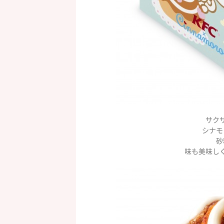
サク
シナモ
砂
味も美味し